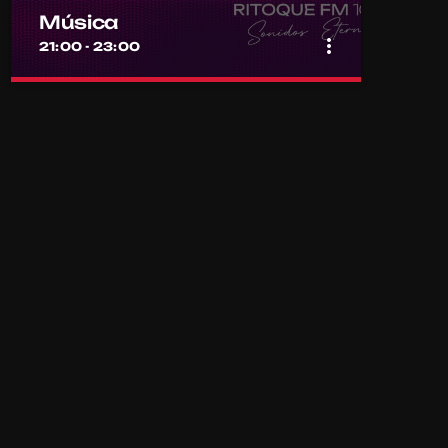
Música
more_vert
21:00 - 23:00
close
Música
Por el equipo Ritoque FM
Música