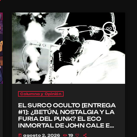
insert_link
Columna y Opinión
EL SURCO OCULTO [ENTREGA
#1]: ¿BETÚN, NOSTALGIA Y LA
FURIA DEL PUNK? EL ECO
INMORTAL DE JOHN CALE EN
EL CBGB
agosto 2, 2026
19
today