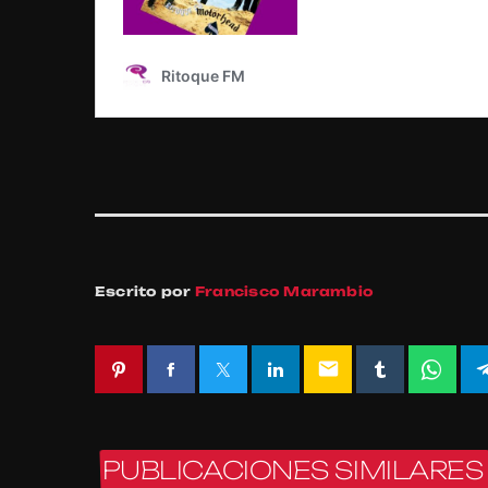
Escrito por
Francisco Marambio
email
PUBLICACIONES SIMILARES