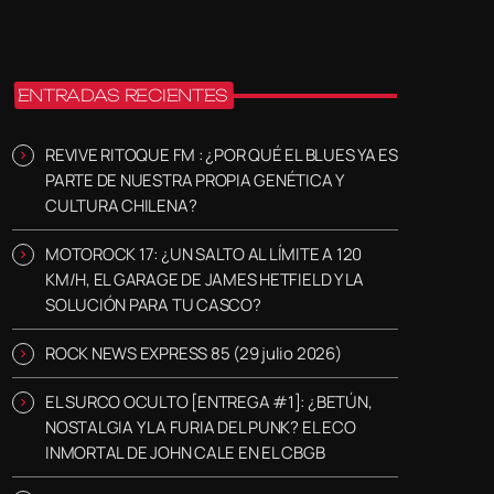
ENTRADAS RECIENTES
REVIVE RITOQUE FM : ¿POR QUÉ EL BLUES YA ES
PARTE DE NUESTRA PROPIA GENÉTICA Y
CULTURA CHILENA?
MOTOROCK 17: ¿UN SALTO AL LÍMITE A 120
KM/H, EL GARAGE DE JAMES HETFIELD Y LA
SOLUCIÓN PARA TU CASCO?
ROCK NEWS EXPRESS 85 (29 julio 2026)
EL SURCO OCULTO [ENTREGA #1]: ¿BETÚN,
NOSTALGIA Y LA FURIA DEL PUNK? EL ECO
INMORTAL DE JOHN CALE EN EL CBGB