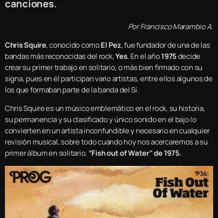
canciones.
Por Francisco Marambio A.
Chris Squire
, conocido como
El Pez
, fue fundador de una de las
bandas más reconocidas del rock,
Yes
. En el año
1975
decide
crear su primer trabajo en solitario, o más bien firmado con su
signa, pues en él participan vario artistas, entre ellos algunos de
los que formaban parte de la banda del Sí.
Chris Squire es un músico emblemático en el rock, su historia,
su permanencia y su clasificado y único sonido en el bajo lo
convierten en un artista inconfundible y necesario en cualquier
revisión musical, sobre todo cuando hoy nos acercaremos a su
primer álbum en solitario,
“Fish out of Water” de 1975.