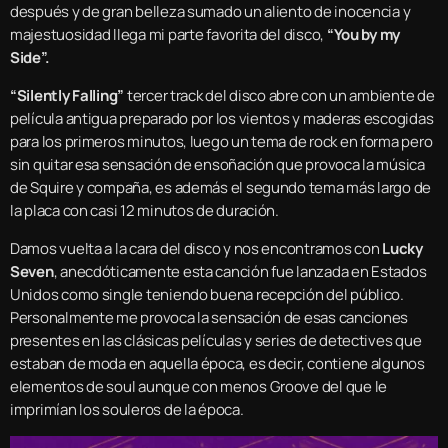
después y de gran belleza sumado un aliento de inocencia y
majestuosidad llega mi parte favorita del disco,
“You by my
Side”.
“Silently Falling”
tercer track del disco abre con un ambiente de
película antigua preparado por los vientos y maderas escogidas
para los primeros minutos, luego un tema de rock en forma pero
sin quitar esa sensación de ensoñación que provoca la música
de Squire y compaña, es además el segundo tema más largo de
la placa con casi 12 minutos de duración.
Damos vuelta a la cara del disco y nos encontramos con
Lucky
Seven
, anecdóticamente esta canción fue lanzada en Estados
Unidos como single teniendo buena recepción del público.
Personalmente me provoca la sensación de esas canciones
presentes en las clásicas películas y series de detectives que
estaban de moda en aquella época, es decir, contiene algunos
elementos de soul aunque con menos Groove del que le
imprimían los souleros de la época.