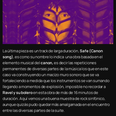
La última pieza es un track de larga duración,
Safe (Canon
song)
, es como su nombre lo indica una obra basada en el
elemento musical del
canon,
es decir las repeticiones
permanentes de diversas partes de la música los que en este
caso va construyendo un macizo muro sonoro que se va
fortaleciendo a medida que los instrumentos se van sumando
llegando a momentos de explosión, imposible no recordar a
Ravel y su bolero
en esta obra de más de 16 minutos de
duración. Aquí vemos una buena muestra de rock sinfónico,
aunque quizás pudo quedar más amalgamada en el encuentro
entre las diversas partes de la suite.