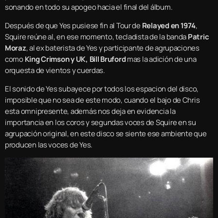
sonando en todo su apogeo hacia el final del álbum.
Después de que Yes pusiese fin al Tour de
Relayed en 1974
,
Squire reúne al, en ese momento, tecladista de la banda
Patric
Moraz
, al ex baterista de Yes y participante de agrupaciones
como
King Crimson y UK, Bill Bruford
mas la adición de una
orquesta de vientos y cuerdas.
El sonido de Yes subayece por todos los espacion del disco,
imposible que no sea de este modo, cuando el bajo de Chris
esta omnipresente, además nos deja en evidencia la
importancia en los coros y segundas voces de Squire en su
agrupación original, en este disco se siente ese ambiente que
producen las voces de Yes.