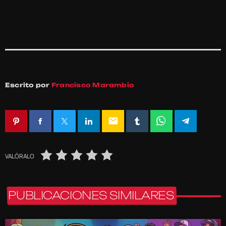
Escrito por
Francisco Marambio
email
VALÓRALO
PUBLICACIONES SIMILARES