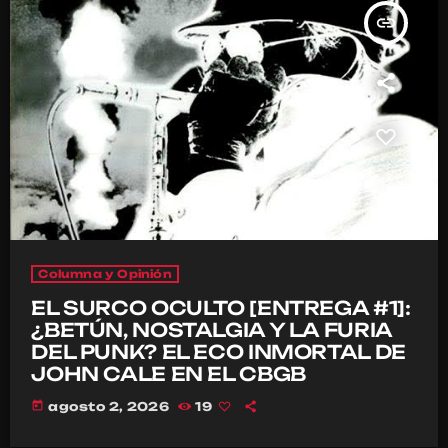
insert_link
Columna y Opinión
EL SURCO OCULTO [ENTREGA #1]:
¿BETÚN, NOSTALGIA Y LA FURIA
DEL PUNK? EL ECO INMORTAL DE
JOHN CALE EN EL CBGB
today
agosto 2, 2026
19