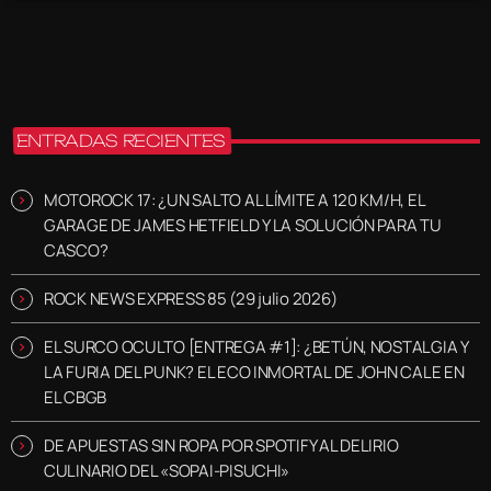
ENTRADAS RECIENTES
MOTOROCK 17: ¿UN SALTO AL LÍMITE A 120 KM/H, EL
GARAGE DE JAMES HETFIELD Y LA SOLUCIÓN PARA TU
CASCO?
ROCK NEWS EXPRESS 85 (29 julio 2026)
EL SURCO OCULTO [ENTREGA #1]: ¿BETÚN, NOSTALGIA Y
LA FURIA DEL PUNK? EL ECO INMORTAL DE JOHN CALE EN
EL CBGB
DE APUESTAS SIN ROPA POR SPOTIFY AL DELIRIO
CULINARIO DEL «SOPAI-PISUCHI»