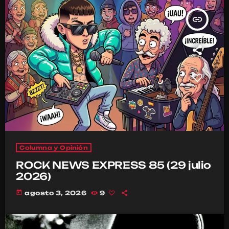
insert_link
Columna y Opinión
ROCK NEWS EXPRESS 85 (29 julio
2026)
today
agosto 3, 2026
9