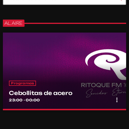
AL AIRE
Programas
Cebollitas de acero
more_vert
23:00 - 00:00
Cebollitas de acero
close
Por el equipo Ritoque FM