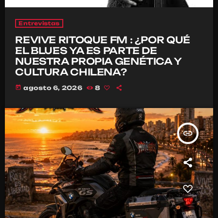
Entrevistas
REVIVE RITOQUE FM : ¿POR QUÉ
EL BLUES YA ES PARTE DE
NUESTRA PROPIA GENÉTICA Y
CULTURA CHILENA?
today
agosto 6, 2026
8
insert_link