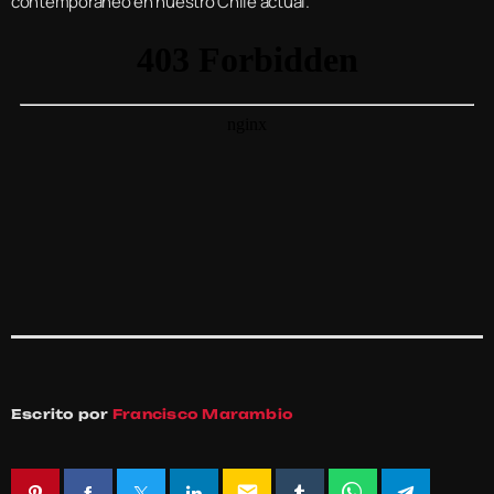
contemporáneo en nuestro Chile actual.
Escrito por
Francisco Marambio
email