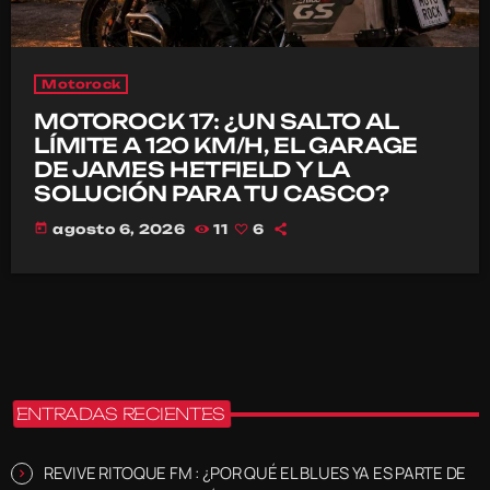
Motorock
MOTOROCK 17: ¿UN SALTO AL
LÍMITE A 120 KM/H, EL GARAGE
DE JAMES HETFIELD Y LA
SOLUCIÓN PARA TU CASCO?
today
agosto 6, 2026
11
6
ENTRADAS RECIENTES
REVIVE RITOQUE FM : ¿POR QUÉ EL BLUES YA ES PARTE DE