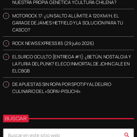
NUESTRA PROPIA GENÉTICA Y CULTURA CHILENA?
MOTOROCK 17: ¿UN SALTO AL LÍMITE A 120 KM/H, EL
GARAGE DE JAMES HETFIELD Y LA SOLUCIÓN PARA TU
CASCO?
ROCK NEWS EXPRESS 85 (29 julio 2026)
EL SURCO OCULTO [ENTREGA #1]: ¿BETÚN, NOSTALGIA Y
LA FURIA DEL PUNK? EL ECO INMORTAL DE JOHN CALE EN
EL CBGB
DE APUESTAS SIN ROPA POR SPOTIFY AL DELIRIO
CULINARIO DEL «SOPAI-PISUCHI»
BUSCAR
search