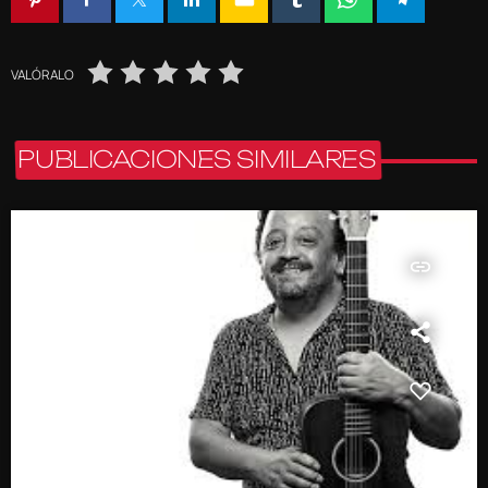
VALÓRALO
PUBLICACIONES SIMILARES
insert_link