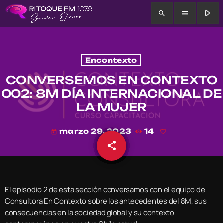
play_arrow
search
menu
Encontexto
CONVERSEMOS EN CONTEXTO
002: 8M DÍA INTERNACIONAL DE
LA MUJER
marzo 29, 2023
14
today
share
email
El episodio 2 de esta sección conversamos con el equipo de
Consultora En Contexto sobre los antecedentes del 8M, sus
consecuencias en la sociedad global y su contexto