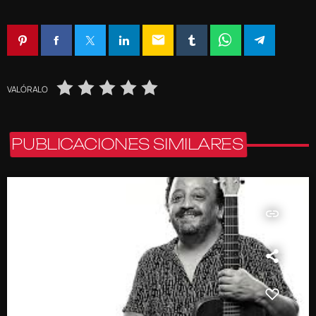
email
VALÓRALO
PUBLICACIONES SIMILARES
insert_link