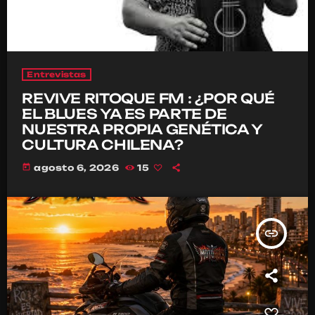
Entrevistas
REVIVE RITOQUE FM : ¿POR QUÉ
EL BLUES YA ES PARTE DE
NUESTRA PROPIA GENÉTICA Y
CULTURA CHILENA?
today
agosto 6, 2026
15
insert_link