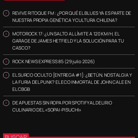
REVIVE RITOQUE FM : ¿POR QUÉ EL BLUES YA ES PARTE DE
NUESTRA PROPIA GENÉTICA Y CULTURA CHILENA?
MOTOROCK 17: ¿UN SALTO AL LÍMITE A 120 KM/H, EL
GARAGE DE JAMES HETFIELD Y LA SOLUCIÓN PARA TU
CASCO?
ROCK NEWS EXPRESS 85 (29 julio 2026)
EL SURCO OCULTO [ENTREGA #1]: ¿BETÚN, NOSTALGIA Y
LA FURIA DEL PUNK? EL ECO INMORTAL DE JOHN CALE EN
EL CBGB
DE APUESTAS SIN ROPA POR SPOTIFY AL DELIRIO
CULINARIO DEL «SOPAI-PISUCHI»
BUSCAR