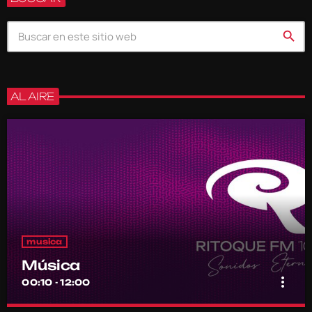
search
AL AIRE
musica
Música
more_vert
00:10 - 12:00