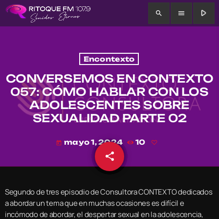
play_arrow
search
menu
Encontexto
CONVERSEMOS EN CONTEXTO
057: CÓMO HABLAR CON LOS
ADOLESCENTES SOBRE
SEXUALIDAD PARTE 02
mayo 1, 2024
10
today
share
email
Segundo de tres episodio de Consultora CONTEXTO dedicados
a abordar un tema que en muchas ocasiones es difícil e
incómodo de abordar, el despertar sexual en la adolescencia,