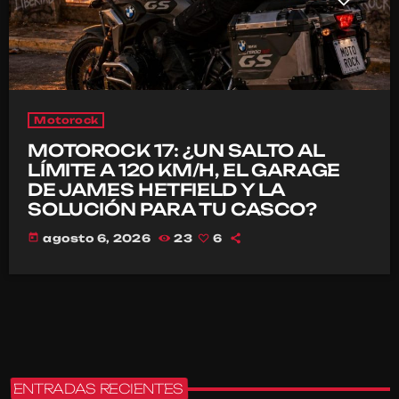
Motorock
MOTOROCK 17: ¿UN SALTO AL
LÍMITE A 120 KM/H, EL GARAGE
DE JAMES HETFIELD Y LA
SOLUCIÓN PARA TU CASCO?
today
agosto 6, 2026
23
6
ENTRADAS RECIENTES