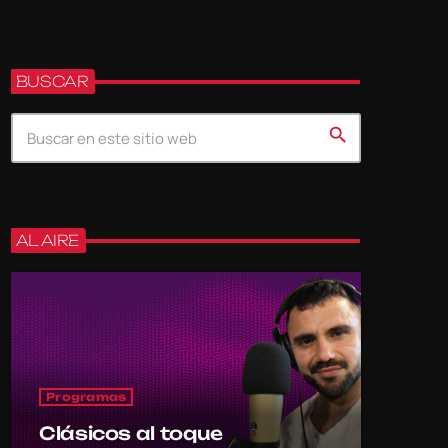
BUSCAR
search
AL AIRE
Programas
Clásicos al toque