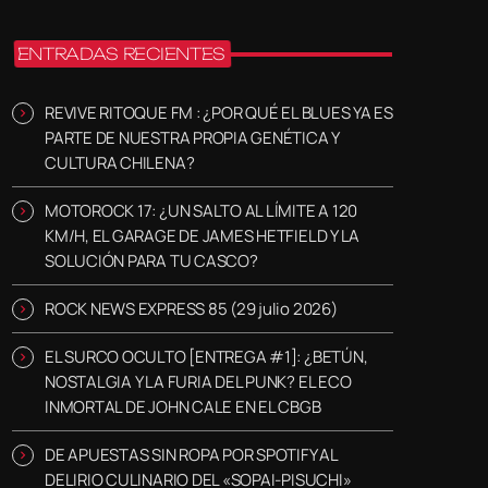
ENTRADAS RECIENTES
REVIVE RITOQUE FM : ¿POR QUÉ EL BLUES YA ES
PARTE DE NUESTRA PROPIA GENÉTICA Y
CULTURA CHILENA?
MOTOROCK 17: ¿UN SALTO AL LÍMITE A 120
KM/H, EL GARAGE DE JAMES HETFIELD Y LA
SOLUCIÓN PARA TU CASCO?
ROCK NEWS EXPRESS 85 (29 julio 2026)
EL SURCO OCULTO [ENTREGA #1]: ¿BETÚN,
NOSTALGIA Y LA FURIA DEL PUNK? EL ECO
INMORTAL DE JOHN CALE EN EL CBGB
DE APUESTAS SIN ROPA POR SPOTIFY AL
DELIRIO CULINARIO DEL «SOPAI-PISUCHI»