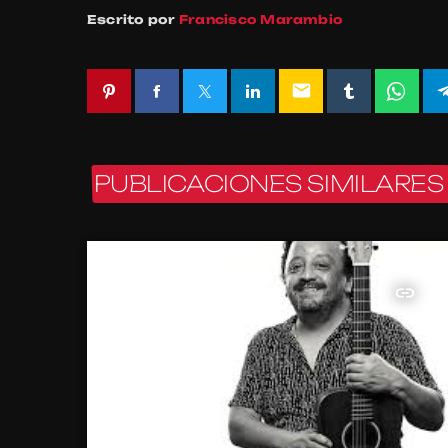
Escrito por
Francisco Marambio
email
PUBLICACIONES SIMILARES
insert_link