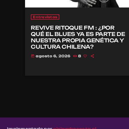
Entrevistas
REVIVE RITOQUE FM : ¿POR
QUÉ EL BLUES YA ES PARTE DE
NUESTRA PROPIA GENÉTICA Y
CULTURA CHILENA?
agosto 6, 2026
8
today
Implementado por
alejandrocosta.cl