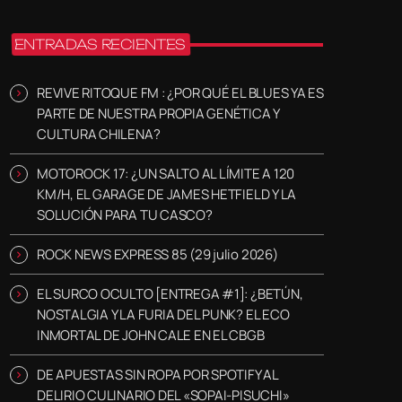
ENTRADAS RECIENTES
REVIVE RITOQUE FM : ¿POR QUÉ EL BLUES YA ES
PARTE DE NUESTRA PROPIA GENÉTICA Y
CULTURA CHILENA?
MOTOROCK 17: ¿UN SALTO AL LÍMITE A 120
KM/H, EL GARAGE DE JAMES HETFIELD Y LA
SOLUCIÓN PARA TU CASCO?
ROCK NEWS EXPRESS 85 (29 julio 2026)
EL SURCO OCULTO [ENTREGA #1]: ¿BETÚN,
NOSTALGIA Y LA FURIA DEL PUNK? EL ECO
INMORTAL DE JOHN CALE EN EL CBGB
DE APUESTAS SIN ROPA POR SPOTIFY AL
DELIRIO CULINARIO DEL «SOPAI-PISUCHI»