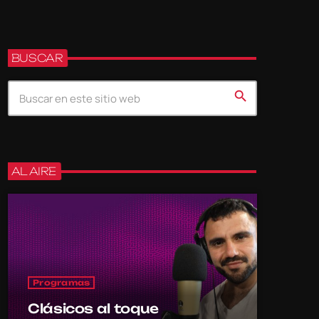
BUSCAR
search
AL AIRE
Programas
Clásicos al toque