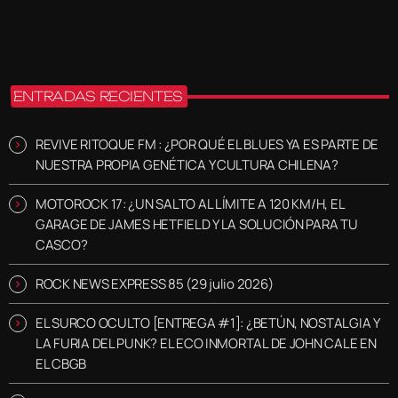
ENTRADAS RECIENTES
REVIVE RITOQUE FM : ¿POR QUÉ EL BLUES YA ES PARTE DE
NUESTRA PROPIA GENÉTICA Y CULTURA CHILENA?
MOTOROCK 17: ¿UN SALTO AL LÍMITE A 120 KM/H, EL
GARAGE DE JAMES HETFIELD Y LA SOLUCIÓN PARA TU
CASCO?
ROCK NEWS EXPRESS 85 (29 julio 2026)
EL SURCO OCULTO [ENTREGA #1]: ¿BETÚN, NOSTALGIA Y
LA FURIA DEL PUNK? EL ECO INMORTAL DE JOHN CALE EN
EL CBGB