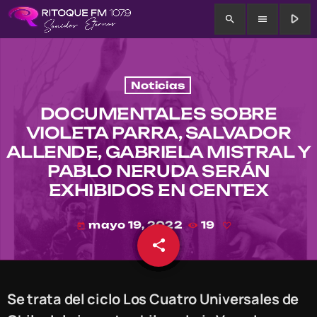
play_arrow
search
menu
Noticias
DOCUMENTALES SOBRE
VIOLETA PARRA, SALVADOR
ALLENDE, GABRIELA MISTRAL Y
PABLO NERUDA SERÁN
EXHIBIDOS EN CENTEX
mayo 19, 2022
19
today
share
email
Se trata del ciclo Los Cuatro Universales de