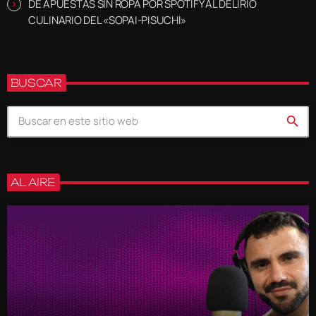
DE APUESTAS SIN ROPA POR SPOTIFY AL DELIRIO
CULINARIO DEL «SOPAI-PISUCHI»
BUSCAR
search
AL AIRE