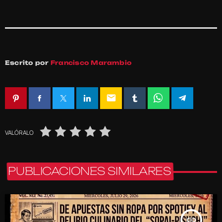
Escrito por
Francisco Marambio
email
VALÓRALO
PUBLICACIONES SIMILARES
insert_link