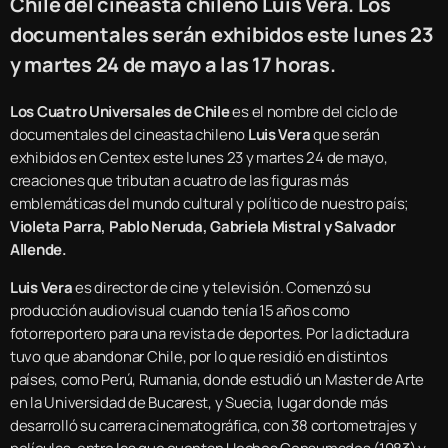
Chile del cineasta chileno Luis Vera. Los
documentales serán exhibidos este lunes 23
y martes 24 de mayo a las 17 horas.
Los Cuatro Universales de Chile
es el nombre del ciclo de
documentales del cineasta chileno
Luis Vera
que serán
exhibidos en Centex este lunes 23 y martes 24 de mayo,
creaciones que tributan a cuatro de las figuras más
emblemáticas del mundo cultural y político de nuestro país;
Violeta Parra, Pablo Neruda, Gabriela Mistral y Salvador
Allende.
Luis Vera
es director de cine y televisión. Comenzó su
producción audiovisual cuando tenía 15 años como
fotorreportero para una revista de deportes. Por la dictadura
tuvo que abandonar Chile, por lo que residió en distintos
países, como Perú, Rumania, donde estudió un Master de Arte
en la Universidad de Bucarest, y Suecia, lugar donde más
desarrolló su carrera cinematográfica, con 38 cortometrajes y