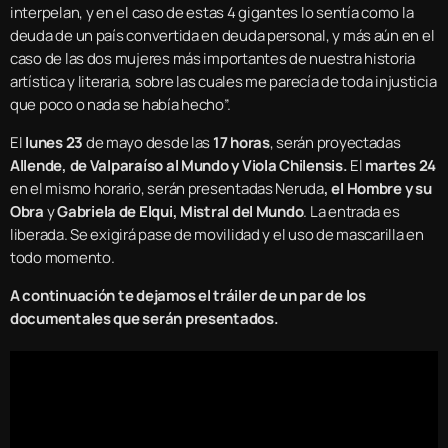
interpelan, y en el caso de estas 4 gigantes lo sentía como la
deuda de un país convertida en deuda personal, y más aún en el
caso de las dos mujeres más importantes de nuestra historia
artística y literaria, sobre las cuales me parecía de toda injusticia
que poco o nada se había hecho”.
El
lunes 23
de mayo desde las
17 horas
, serán proyectadas
Allende, de Valparaíso al Mundo y Viola Chilensis.
El
martes 24
en el mismo horario, serán presentadas Neruda
, el Hombre y su
Obra
y
Gabriela de Elqui, Mistral del Mundo
. La entrada es
liberada. Se exigirá pase de movilidad y el uso de mascarilla en
todo momento.
A continuación te dejamos el tráiler de un par de los
documentales que serán presentados.