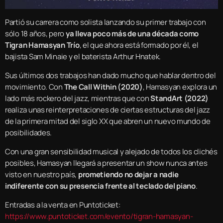
Partió su carrera como solista lanzando su primer trabajo con
sólo 18 años, pero
ya lleva poco más de una década como
Tigran Hamasyan Trío
, el que ahora está formado por él, el
bajista Sam Minaie y el baterista Arthur Hnatek.
Sus últimos dos trabajos han dado mucho que hablar dentro del
movimiento. Con
The Call Within (2020)
, Hamasyan explora un
lado más rockero del jazz, mientras que con
StandArt (2022)
realiza unas reinterpretaciones de ciertas estructuras del jazz
de la primera mitad del siglo XX que abren un nuevo mundo de
posibilidades.
Con una gran sensibilidad musical y alejado de todos los clichés
posibles, Hamasyan llegará a presentar un show nunca antes
visto en nuestro país,
prometiendo no dejar a nadie
indiferente con su presencia frente al teclado del piano
.
Entradas a la venta en Puntoticket:
https://www.puntoticket.com/evento/tigran-hamasyan-