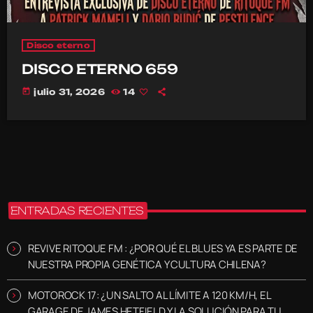
Disco eterno
DISCO ETERNO 659
today
julio 31, 2026
14
ENTRADAS RECIENTES
REVIVE RITOQUE FM : ¿POR QUÉ EL BLUES YA ES PARTE DE
NUESTRA PROPIA GENÉTICA Y CULTURA CHILENA?
MOTOROCK 17: ¿UN SALTO AL LÍMITE A 120 KM/H, EL
GARAGE DE JAMES HETFIELD Y LA SOLUCIÓN PARA TU