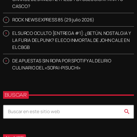
CASCO?
ROCK NEWS EXPRESS 85 (29 julio 2026)
EL SURCO OCULTO [ENTREGA #1]: ¿BETÚN, NOSTALGIA Y
LA FURIA DEL PUNK? EL ECO INMORTAL DE JOHN CALE EN
EL CBGB
DE APUESTAS SIN ROPA POR SPOTIFY AL DELIRIO
CULINARIO DEL «SOPAI-PISUCHI»
BUSCAR
search