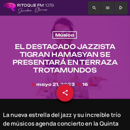
play_arrow
search
menu
Música
EL DESTACADO JAZZISTA
TIGRAN HAMASYAN SE
PRESENTARÁ EN TERRAZA
TROTAMUNDOS
mayo 21, 2023
16
today
share
email
La nueva estrella del jazz y su increíble trío
de músicos agenda concierto en la Quinta