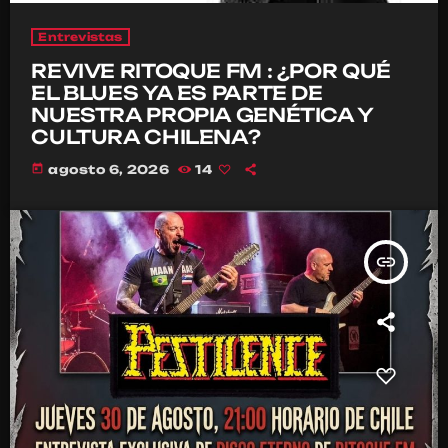
Entrevistas
REVIVE RITOQUE FM : ¿POR QUÉ
EL BLUES YA ES PARTE DE
NUESTRA PROPIA GENÉTICA Y
CULTURA CHILENA?
today
agosto 6, 2026
14
insert_link