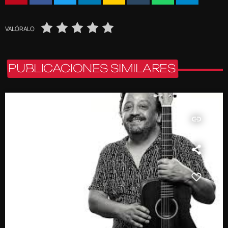
VALÓRALO
PUBLICACIONES SIMILARES
insert_link