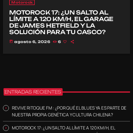
Motorock
MOTOROCK 17: ¿UN SALTO AL
LÍMITE A 120 KM/H, EL GARAGE
DE JAMES HETFIELD Y LA
SOLUCIÓN PARA TU CASCO?
today
agosto 6, 2026
6
ENTRADAS RECIENTES
REVIVE RITOQUE FM : ¿POR QUÉ EL BLUES YA ES PARTE DE
NUESTRA PROPIA GENÉTICA Y CULTURA CHILENA?
MOTOROCK 17: ¿UN SALTO AL LÍMITE A 120 KM/H, EL