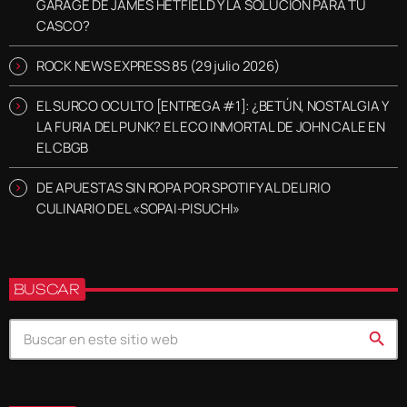
GARAGE DE JAMES HETFIELD Y LA SOLUCIÓN PARA TU
CASCO?
ROCK NEWS EXPRESS 85 (29 julio 2026)
EL SURCO OCULTO [ENTREGA #1]: ¿BETÚN, NOSTALGIA Y
LA FURIA DEL PUNK? EL ECO INMORTAL DE JOHN CALE EN
EL CBGB
DE APUESTAS SIN ROPA POR SPOTIFY AL DELIRIO
CULINARIO DEL «SOPAI-PISUCHI»
BUSCAR
search