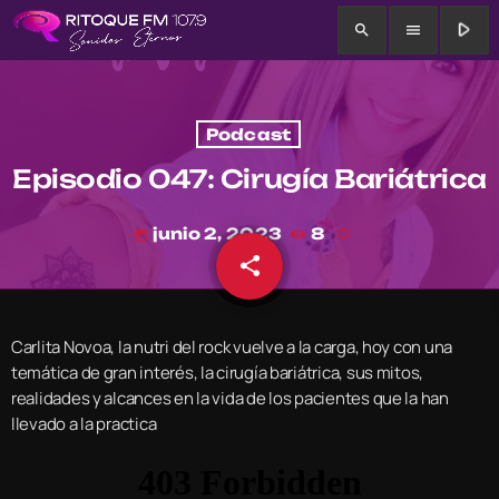
play_arrow
search
menu
Podcast
Episodio 047: Cirugía Bariátrica
junio 2, 2023
8
today
share
email
Carlita Novoa, la nutri del rock vuelve a la carga, hoy con una
temática de gran interés, la cirugía bariátrica, sus mitos,
realidades y alcances en la vida de los pacientes que la han
llevado a la practica