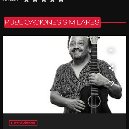
PUBLICACIONES SIMILARES
insert_link
Entrevistas