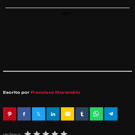
Escrito por
Francisco Marambio
email
VALÓRALO