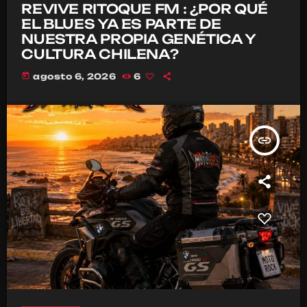
REVIVE RITOQUE FM : ¿POR QUÉ
EL BLUES YA ES PARTE DE
NUESTRA PROPIA GENÉTICA Y
CULTURA CHILENA?
today
agosto 6, 2026
6
insert_link