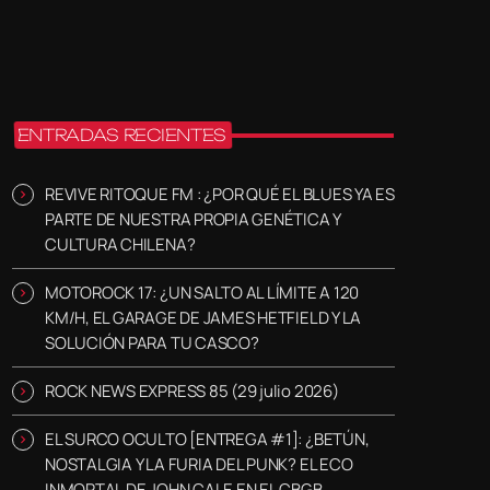
ENTRADAS RECIENTES
REVIVE RITOQUE FM : ¿POR QUÉ EL BLUES YA ES
PARTE DE NUESTRA PROPIA GENÉTICA Y
CULTURA CHILENA?
MOTOROCK 17: ¿UN SALTO AL LÍMITE A 120
KM/H, EL GARAGE DE JAMES HETFIELD Y LA
SOLUCIÓN PARA TU CASCO?
ROCK NEWS EXPRESS 85 (29 julio 2026)
EL SURCO OCULTO [ENTREGA #1]: ¿BETÚN,
NOSTALGIA Y LA FURIA DEL PUNK? EL ECO
INMORTAL DE JOHN CALE EN EL CBGB