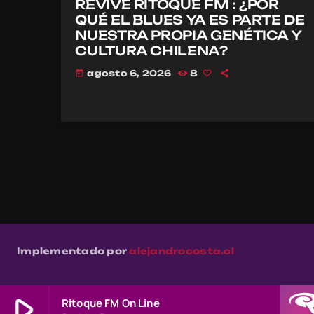
REVIVE RITOQUE FM : ¿POR
QUÉ EL BLUES YA ES PARTE DE
NUESTRA PROPIA GENÉTICA Y
CULTURA CHILENA?
agosto 6, 2026
8
today
Implementado por
alejandrocosta.cl
play_arrow
Ritoque FM On Line