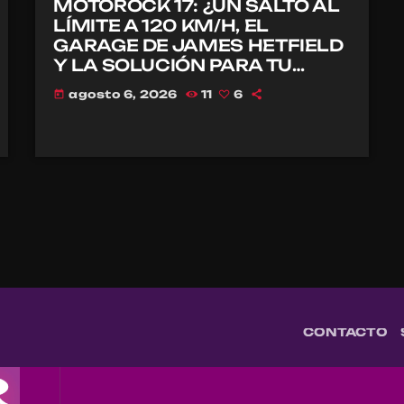
MOTOROCK 17: ¿UN SALTO AL
LÍMITE A 120 KM/H, EL
GARAGE DE JAMES HETFIELD
Y LA SOLUCIÓN PARA TU
CASCO?
agosto 6, 2026
11
6
today
CONTACTO