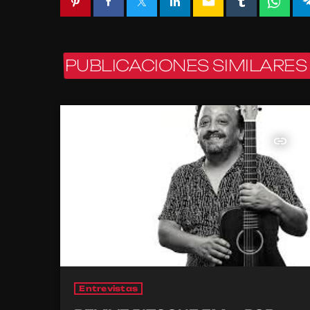
email
PUBLICACIONES SIMILARES
insert_link
Entrevistas