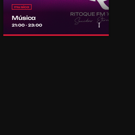
musica
Música
more_vert
21:00 - 23:00
close
Música
Por el equipo Ritoque FM
Música