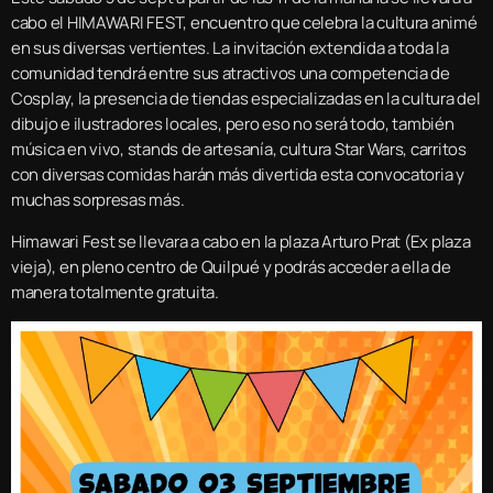
cabo el HIMAWARI FEST, encuentro que celebra la cultura animé
en sus diversas vertientes. La invitación extendida a toda la
comunidad tendrá entre sus atractivos una competencia de
Cosplay, la presencia de tiendas especializadas en la cultura del
dibujo e ilustradores locales, pero eso no será todo, también
música en vivo, stands de artesanía, cultura Star Wars, carritos
con diversas comidas harán más divertida esta convocatoria y
muchas sorpresas más.
Himawari Fest se llevara a cabo en la plaza Arturo Prat (Ex plaza
vieja), en pleno centro de Quilpué y podrás acceder a ella de
manera totalmente gratuita.