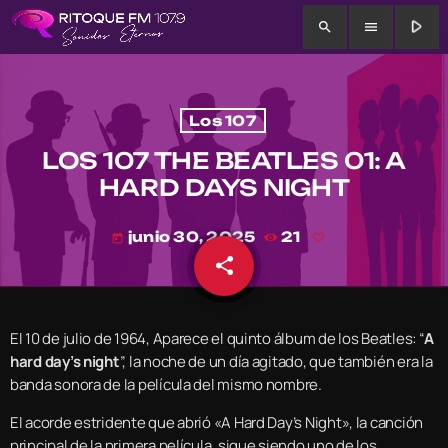
play_arrow
search
menu
Los 107
LOS 107 THE BEATLES 01: A
HARD DAYS NIGHT
junio 30, 2025
21
today
share
email
El 10 de julio de 1964, Aparece el quinto álbum de los Beatles: “
A
hard day’s night
”, la noche de un día agitado, que también era la
banda sonora de la película del mismo nombre.
El acorde estridente que abrió «A Hard Day’s Night», la canción
principal de la primera película, sigue siendo uno de los