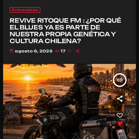
Entrevistas
REVIVE RITOQUE FM : ¿POR QUÉ
EL BLUES YA ES PARTE DE
NUESTRA PROPIA GENÉTICA Y
CULTURA CHILENA?
today
agosto 6, 2026
17
insert_link