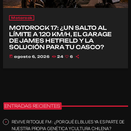
Motorock
MOTOROCK 17: ¿UN SALTO AL
LÍMITE A 120 KM/H, EL GARAGE
DE JAMES HETFIELD Y LA
SOLUCIÓN PARA TU CASCO?
today
agosto 6, 2026
24
6
ENTRADAS RECIENTES
REVIVE RITOQUE FM : ¿POR QUÉ EL BLUES YA ES PARTE DE
NUESTRA PROPIA GENÉTICA Y CULTURA CHILENA?