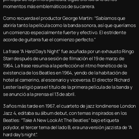
momentos más emblemáticos de su carrera.
Como recuerda el productor George Martin: “Sabíamos que
abriría tanto la película como la banda sonora, así que queríamos
un comienzo especialmente fuerte y efectivo. El estridente
acorde de guitarra fue el comienzo perfecto.”
La frase “A Hard Day’s Night” fue acuñada por un exhausto Ringo
Starr después de una sesión de filmación el 19 de marzo de
1964. La frase resumía a la perfección el ritmo frenético de la
existencia de los Beatles en 1964, yendo de la habitación de
hotel al camerino, al escenario y viceversa. El director Richard
Lester la eligió para el título de la primera película de la banda y
se anunció a la prensa el 13 de abril.
3 años más tarde en 1967, el cuarteto de jazz londinense London
Jazz 4, editaba su álbum debut, con temas inspirados en los
Beatles: “Take A New Look At The Beatles” bajo etiqueta
polydor, el tercer tema del lado B, era una versión jazzista de “A
hard day’s night”.