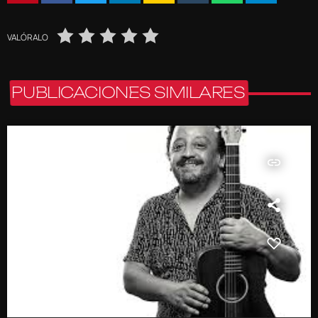
VALÓRALO
PUBLICACIONES SIMILARES
insert_link