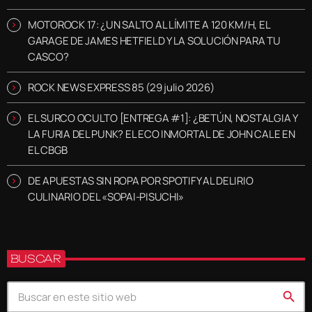
MOTOROCK 17: ¿UN SALTO AL LÍMITE A 120 KM/H, EL
GARAGE DE JAMES HETFIELD Y LA SOLUCIÓN PARA TU
CASCO?
ROCK NEWS EXPRESS 85 (29 julio 2026)
EL SURCO OCULTO [ENTREGA #1]: ¿BETÚN, NOSTALGIA Y
LA FURIA DEL PUNK? EL ECO INMORTAL DE JOHN CALE EN
EL CBGB
DE APUESTAS SIN ROPA POR SPOTIFY AL DELIRIO
CULINARIO DEL «SOPAI-PISUCHI»
BUSCAR
search