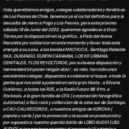
Hola queridísimos amigos ,colegas colaboradores y fanáticos
de Los Peores de Chile, tenemos ya el cartel definitivo para la
devuelta de mano a Pogo y Los Peores, para este próximo
sábado 18 de Junio del 2022, queremos agradecer a Enzo
Torres por la disposición en la gráfica , a Pato del Arena
Recoleta por solidarizar en este momento y llevar toda esta
energía a su casa, a las bandas MACHUCA , Santiago Rebelde
SKA, DURANGO, SURFIN CARAMBA, LOS KK URBANA,
GENITALES, Y LOS REVOLTOSOS, por su buena disposición y
hermandad sin poner ningún atao’ , es más, han sido unos
excelentes colegas, dispuestos a colaborar al toque, a toda la
gente que nos está ayudando en esta gran fiesta , a Silvana
Gutiérrez, a todos los R25, a la Radio Futuro 88.9 fm, a
Rockaxis, a la gran familia de CFA ( corporación fonográfica
autónoma) a Raíz rock y colleccion de la zona sur de Santiago,
a CAU-CAU RECORDS , a nuestros amigos de KOROVA (
pepote y carla ) por la promoción y la ayuda en producción y
por supuesto a nuestro querido lobito de LOBO AUDIO (LBQ
AUDIO) quien nos hara reventar el escenario !!! además a