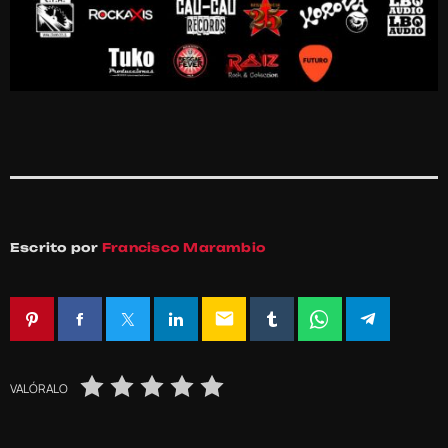
Escrito por
Francisco Marambio
email
VALÓRALO