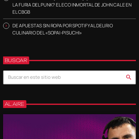
LA FURIA DEL PUNK? EL ECO INMORTAL DE JOHN CALE EN
EL CBGB
DE APUESTAS SIN ROPA POR SPOTIFY AL DELIRIO
CULINARIO DEL «SOPAI-PISUCHI»
BUSCAR
search
AL AIRE