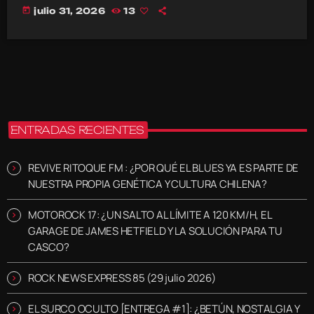
today
julio 31, 2026
13
ENTRADAS RECIENTES
REVIVE RITOQUE FM : ¿POR QUÉ EL BLUES YA ES PARTE DE
NUESTRA PROPIA GENÉTICA Y CULTURA CHILENA?
MOTOROCK 17: ¿UN SALTO AL LÍMITE A 120 KM/H, EL
GARAGE DE JAMES HETFIELD Y LA SOLUCIÓN PARA TU
CASCO?
ROCK NEWS EXPRESS 85 (29 julio 2026)
EL SURCO OCULTO [ENTREGA #1]: ¿BETÚN, NOSTALGIA Y