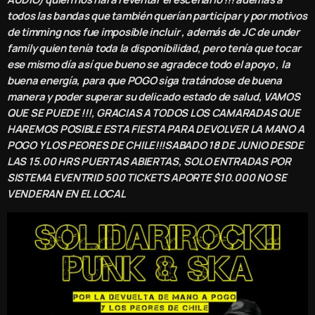
todos las bandas que también querían participar y por motivos
de timming nos fue imposible incluir , además de JC de under
family quien tenía toda la disponibilidad, pero tenía que tocar
ese mismo día así que bueno se agradece todo el apoyo , la
buena energía, para que POGO siga tratándose de buena
manera y poder superar su delicado estado de salud, VAMOS
QUE SE PUEDE !!!, GRACIAS A TODOS LOS CAMARADAS QUE
HAREMOS POSIBLE ESTA FIESTA PARA DEVOLVER LA MANO A
POGO Y LOS PEORES DE CHILE!!!SABADO 18 DE JUNIO DESDE
LAS 15.00 HRS PUERTAS ABIERTAS, SOLO ENTRADAS POR
SISTEMA EVENTRID 500 TICKETS APORTE $10.000 NO SE
VENDERAN EN EL LOCAL