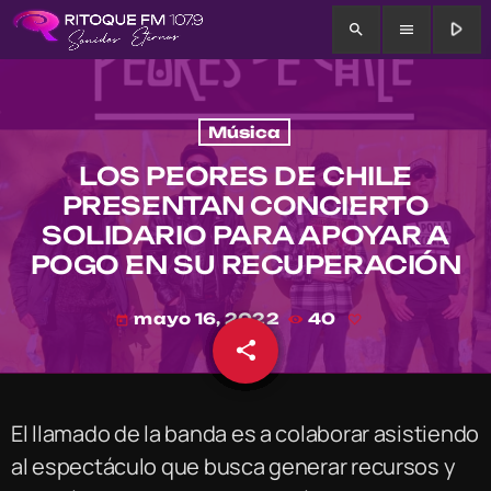
play_arrow
search
menu
Música
LOS PEORES DE CHILE
PRESENTAN CONCIERTO
SOLIDARIO PARA APOYAR A
POGO EN SU RECUPERACIÓN
mayo 16, 2022
40
today
share
email
El llamado de la banda es a colaborar asistiendo
al espectáculo que busca generar recursos y