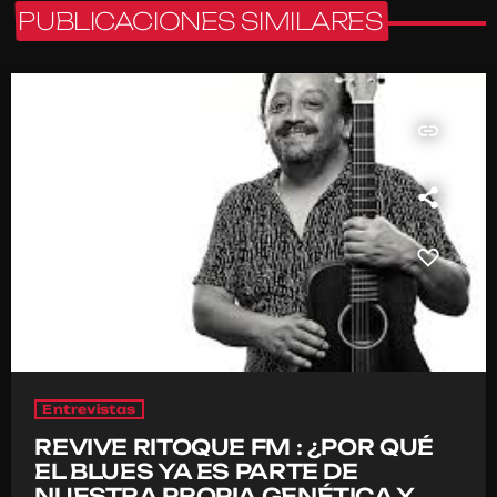
PUBLICACIONES SIMILARES
insert_link
Entrevistas
REVIVE RITOQUE FM : ¿POR QUÉ
EL BLUES YA ES PARTE DE
NUESTRA PROPIA GENÉTICA Y