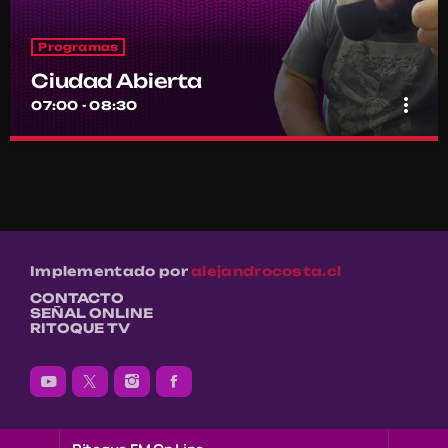
Programas
Ciudad Abierta
more_vert
07:00 - 08:30
Ciudad Abierta
close
Conducido por Francisco Marambio
El punto de encuentro diario de la comunidad Ritoquera
Implementado por
alejandrocosta.cl
CONTACTO
SEÑAL ONLINE
RITOQUE TV