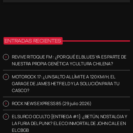
ENTRADAS RECIENTES
REVIVE RITOQUE FM : ¿POR QUÉ EL BLUES YA ES PARTE DE
NUESTRA PROPIA GENÉTICA Y CULTURA CHILENA?
MOTOROCK 17: ¿UN SALTO AL LÍMITE A 120 KM/H, EL
GARAGE DE JAMES HETFIELD Y LA SOLUCIÓN PARA TU
CASCO?
ROCK NEWS EXPRESS 85 (29 julio 2026)
EL SURCO OCULTO [ENTREGA #1]: ¿BETÚN, NOSTALGIA Y
LA FURIA DEL PUNK? EL ECO INMORTAL DE JOHN CALE EN
EL CBGB