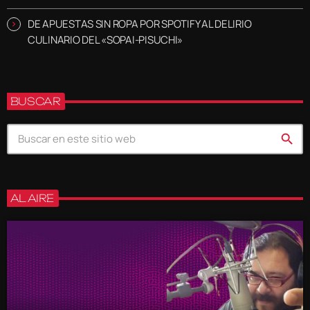
DE APUESTAS SIN ROPA POR SPOTIFY AL DELIRIO
CULINARIO DEL «SOPAI-PISUCHI»
BUSCAR
search
AL AIRE