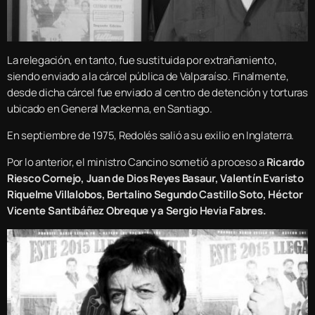
La relegación, en tanto, fue sustituida por extrañamiento,
siendo enviado a la cárcel pública de Valparaíso. Finalmente,
desde dicha cárcel fue enviado al centro de detención y torturas
ubicado en General Mackenna, en Santiago.
En septiembre de 1975, Redolés salió a su exilio en Inglaterra.
Por lo anterior, el ministro Cancino sometió a proceso a
Ricardo
Riesco Cornejo, Juan de Dios Reyes Basaur, Valentín Evaristo
Riquelme Villalobos, Bertalino Segundo Castillo Soto, Héctor
Vicente Santibáñez Obreque y a Sergio Hevia Fabres.