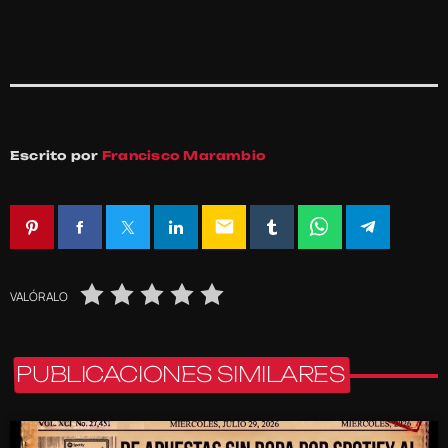
Escrito por
Francisco Marambio
email
VALÓRALO
PUBLICACIONES SIMILARES