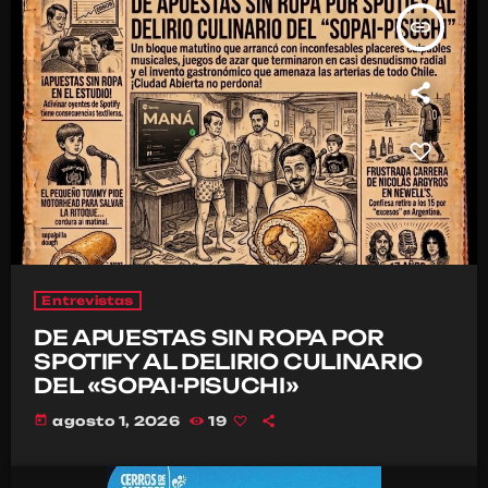
insert_link
Entrevistas
DE APUESTAS SIN ROPA POR
SPOTIFY AL DELIRIO CULINARIO
DEL «SOPAI-PISUCHI»
today
agosto 1, 2026
19