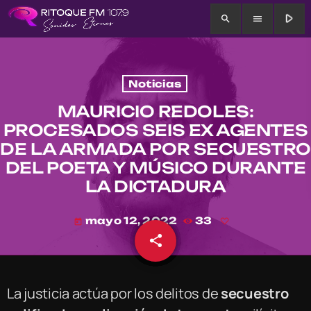
play_arrow
search
menu
Noticias
MAURICIO REDOLES:
PROCESADOS SEIS EX AGENTES
DE LA ARMADA POR SECUESTRO
DEL POETA Y MÚSICO DURANTE
LA DICTADURA
mayo 12, 2022
33
today
share
email
La justicia actúa por los delitos de
secuestro