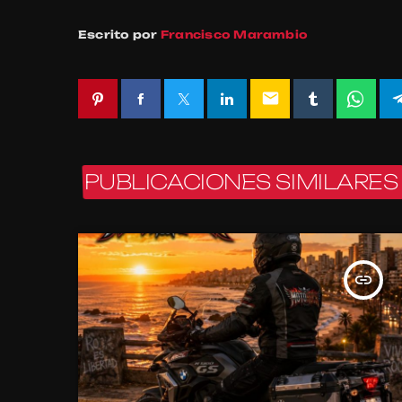
Escrito por
Francisco Marambio
email
PUBLICACIONES SIMILARES
insert_link