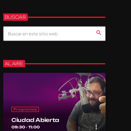
BUSCAR
search
AL AIRE
Programas
Ciudad Abierta
more_vert
09:30 - 11:00