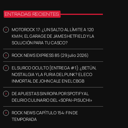
ENTRADAS RECIENTES
MOTOROCK 17: ¿UN SALTO AL LÍMITE A 120
KM/H, EL GARAGE DE JAMES HETFIELD Y LA
SOLUCIÓN PARA TU CASCO?
ROCK NEWS EXPRESS 85 (29 julio 2026)
EL SURCO OCULTO [ENTREGA #1]: ¿BETÚN,
NOSTALGIA Y LA FURIA DEL PUNK? EL ECO
INMORTAL DE JOHN CALE EN EL CBGB
DE APUESTAS SIN ROPA POR SPOTIFY AL
DELIRIO CULINARIO DEL «SOPAI-PISUCHI»
ROCK NEWS CAPÍTULO 154: FIN DE
TEMPORADA