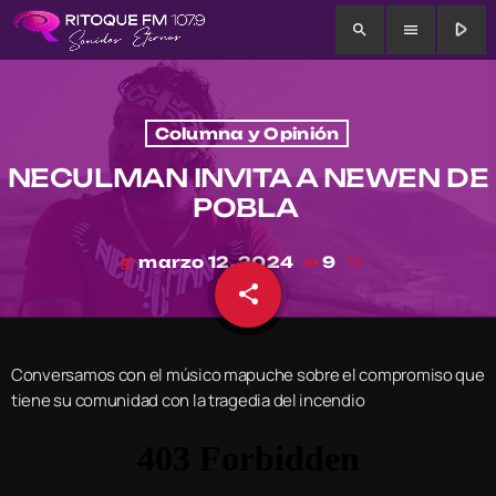
play_arrow
search
menu
Columna y Opinión
NECULMAN INVITA A NEWEN DE
POBLA
marzo 12, 2024
9
today
share
email
Conversamos con el músico mapuche sobre el compromiso que
tiene su comunidad con la tragedia del incendio