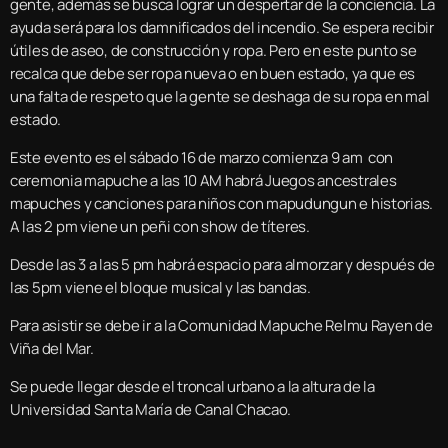
gente, además se busca lograr un despertar de la conciencia. La
ayuda será para los damnificados del incendio. Se espera recibir
útiles de aseo, de construcción y ropa. Pero en este punto se
recalca que debe ser ropa nueva o en buen estado, ya que es
una falta de respeto que la gente se deshaga de su ropa en mal
estado.
Este evento es el sábado 16 de marzo comienza 9 am con
ceremonia mapuche a las 10 AM habrá Juegos ancestrales
mapuches y canciones para niños con mapudungun e historias.
A las 2 pm viene un peñi con show de títeres.
Desde las 3 a las 5 pm habrá espacio para almorzar y después de
las 5pm viene el bloque musical y las bandas.
Para asistir se debe ir a la Comunidad Mapuche Relmu Rayen de
Viña del Mar.
Se puede llegar desde el troncal urbano a la altura de la
Universidad Santa María de Canal Chacao.