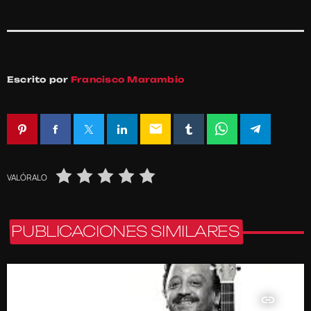
Escrito por
Francisco Marambio
email
VALÓRALO
PUBLICACIONES SIMILARES
insert_link