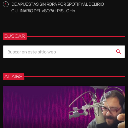
DE APUESTAS SIN ROPA POR SPOTIFY AL DELIRIO
CULINARIO DEL «SOPAI-PISUCHI»
BUSCAR
search
AL AIRE