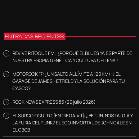
ENTRADAS RECIENTES
REVIVE RITOQUE FM : ¿POR QUÉ EL BLUES YA ES PARTE DE
NUESTRA PROPIA GENÉTICA Y CULTURA CHILENA?
MOTOROCK 17: ¿UN SALTO AL LÍMITE A 120 KM/H, EL
GARAGE DE JAMES HETFIELD Y LA SOLUCIÓN PARA TU
CASCO?
ROCK NEWS EXPRESS 85 (29 julio 2026)
EL SURCO OCULTO [ENTREGA #1]: ¿BETÚN, NOSTALGIA Y
LA FURIA DEL PUNK? EL ECO INMORTAL DE JOHN CALE EN
EL CBGB