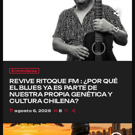
Entrevistas
REVIVE RITOQUE FM : ¿POR QUÉ
EL BLUES YA ES PARTE DE
NUESTRA PROPIA GENÉTICA Y
CULTURA CHILENA?
today
agosto 6, 2026
8