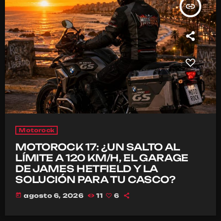
insert_link
Motorock
MOTOROCK 17: ¿UN SALTO AL
LÍMITE A 120 KM/H, EL GARAGE
DE JAMES HETFIELD Y LA
SOLUCIÓN PARA TU CASCO?
today
agosto 6, 2026
11
6