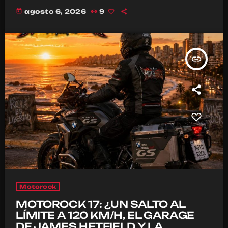
today
agosto 6, 2026
9
insert_link
Motorock
MOTOROCK 17: ¿UN SALTO AL
LÍMITE A 120 KM/H, EL GARAGE
DE JAMES HETFIELD Y LA