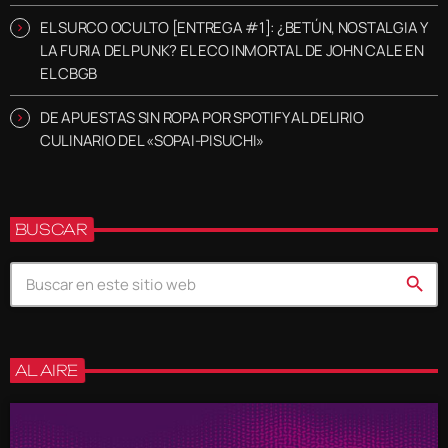
EL SURCO OCULTO [ENTREGA #1]: ¿BETÚN, NOSTALGIA Y
LA FURIA DEL PUNK? EL ECO INMORTAL DE JOHN CALE EN
EL CBGB
DE APUESTAS SIN ROPA POR SPOTIFY AL DELIRIO
CULINARIO DEL «SOPAI-PISUCHI»
BUSCAR
search
AL AIRE