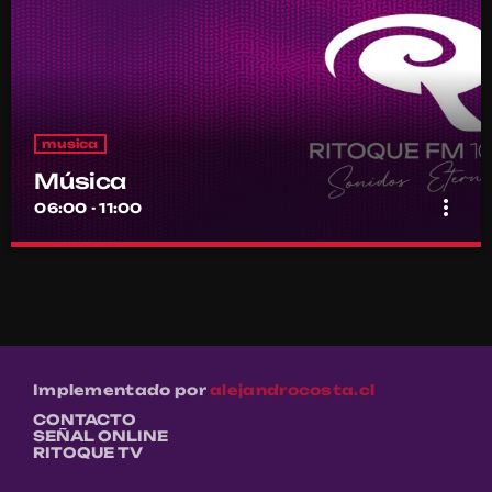
musica
Música
more_vert
06:00 - 11:00
Música
close
Por el equipo Ritoque FM
Música
Implementado por
alejandrocosta.cl
CONTACTO
SEÑAL ONLINE
RITOQUE TV