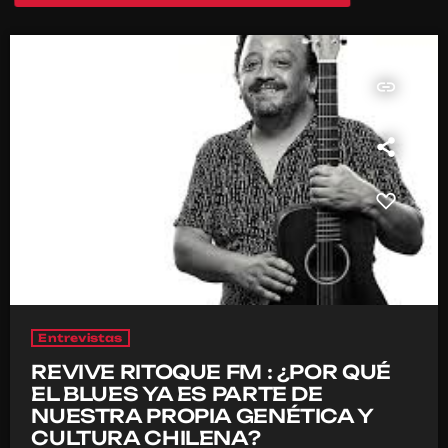
insert_link
Entrevistas
REVIVE RITOQUE FM : ¿POR QUÉ
EL BLUES YA ES PARTE DE
NUESTRA PROPIA GENÉTICA Y
CULTURA CHILENA?