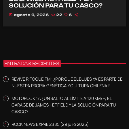
SOLUCIÓN PARA TU CASCO?
today
agosto 6, 2026
22
6
ENTRADAS RECIENTES
REVIVE RITOQUE FM : ¿POR QUÉ EL BLUES YA ES PARTE DE
NUESTRA PROPIA GENÉTICA Y CULTURA CHILENA?
MOTOROCK 17: ¿UN SALTO AL LÍMITE A 120 KM/H, EL
GARAGE DE JAMES HETFIELD Y LA SOLUCIÓN PARA TU
CASCO?
ROCK NEWS EXPRESS 85 (29 julio 2026)