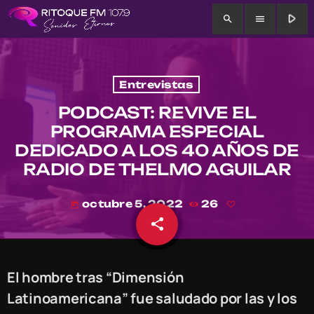
play_arrow
search
menu
Entrevistas
PODCAST: REVIVE EL
PROGRAMA ESPECIAL
DEDICADO A LOS 40 AÑOS DE
RADIO DE THELMO AGUILAR
octubre 5, 2022
26
today
share
email
El hombre tras “Dimensión
Latinoamericana” fue saludado por las y los