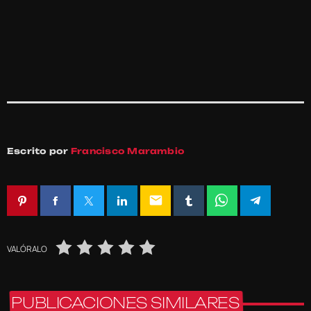
Escrito por
Francisco Marambio
email
VALÓRALO
PUBLICACIONES SIMILARES