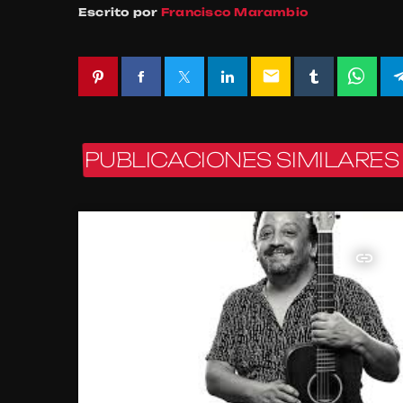
Escrito por
Francisco Marambio
email
PUBLICACIONES SIMILARES
insert_link