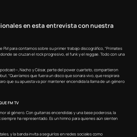
cionales en esta entrevista con nuestra
e FM para contarnos sobre su primer trabajo discográfico, “Primates
donde se cruzan el rock progresivo, el funk y el reggae. Todo con una
podcast—, Nacho y César, parte del power cuarteto, compartieron
debut. “Queríamos que fuera un disco que sonara vivo, que respirara
o claro que su apuesta va por mantener encendida la llama de un género
QUE FM TV
 amor al género. Con guitarras encendidas y una base poderosa, la
 rock siempre ha representado. Es un himno para quienes aún sienten
tales, y la banda invita a seguirlos en redes sociales como