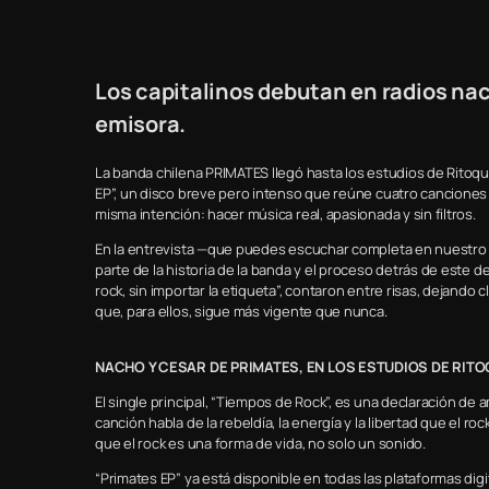
Los capitalinos debutan en radios na
emisora.
La banda chilena PRIMATES llegó hasta los estudios de Ritoqu
EP”, un disco breve pero intenso que reúne cuatro canciones 
misma intención: hacer música real, apasionada y sin filtros.
En la entrevista —que puedes escuchar completa en nuestro 
parte de la historia de la banda y el proceso detrás de este 
rock, sin importar la etiqueta”, contaron entre risas, dejand
que, para ellos, sigue más vigente que nunca.
NACHO Y CESAR DE PRIMATES, EN LOS ESTUDIOS DE RITO
El single principal, “Tiempos de Rock”, es una declaración de
canción habla de la rebeldía, la energía y la libertad que el
que el rock es una forma de vida, no solo un sonido.
“Primates EP” ya está disponible en todas las plataformas digi