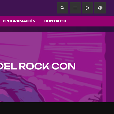
play_arrow
volume_up
search
menu
PROGRAMACIÓN
CONTACTO
 DEL ROCK CON