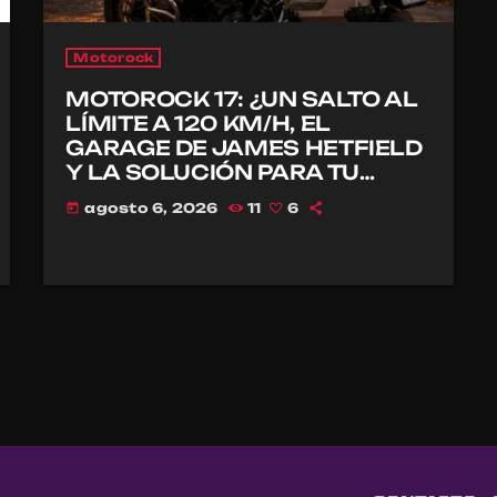
Motorock
MOTOROCK 17: ¿UN SALTO AL
LÍMITE A 120 KM/H, EL
GARAGE DE JAMES HETFIELD
Y LA SOLUCIÓN PARA TU
CASCO?
agosto 6, 2026
11
6
today