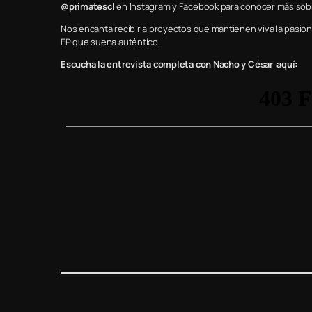
@primatescl
en Instagram y Facebook para conocer más sob
Nos encanta recibir a proyectos que mantienen viva la pasión 
EP que suena auténtico.
Escucha la entrevista completa con Nacho y César aquí: