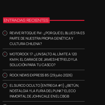
ENTRADAS RECIENTES
REVIVE RITOQUE FM : ¿POR QUÉ EL BLUES YA ES
PARTE DE NUESTRA PROPIA GENÉTICA Y
CULTURA CHILENA?
MOTOROCK 17: ¿UN SALTO AL LÍMITE A 120
KM/H, EL GARAGE DE JAMES HETFIELD Y LA
SOLUCIÓN PARA TU CASCO?
ROCK NEWS EXPRESS 85 (29 julio 2026)
EL SURCO OCULTO [ENTREGA #1]: ¿BETÚN,
NOSTALGIA Y LA FURIA DEL PUNK? EL ECO
INMORTAL DE JOHN CALE EN EL CBGB