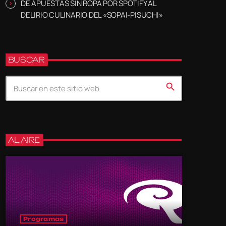
DE APUESTAS SIN ROPA POR SPOTIFY AL
DELIRIO CULINARIO DEL «SOPAI-PISUCHI»
BUSCAR
search
AL AIRE
Programas