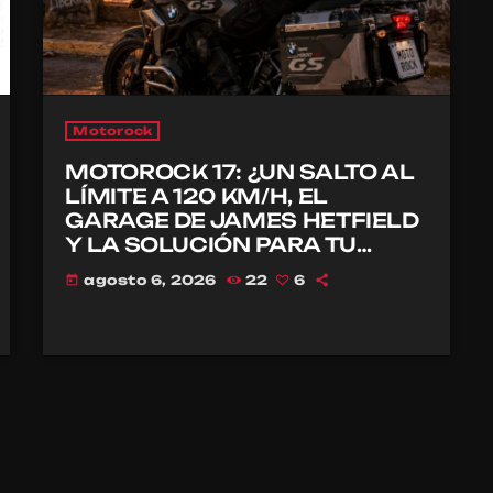
Motorock
MOTOROCK 17: ¿UN SALTO AL
LÍMITE A 120 KM/H, EL
GARAGE DE JAMES HETFIELD
Y LA SOLUCIÓN PARA TU
CASCO?
agosto 6, 2026
22
6
today