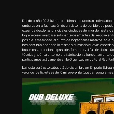
Desde el año 2013 fuimos combinando nuestras actividades pa
embarca en la fabricación de un sistema de sonido que pusie
expande desde las principales ciudades del mundo hasta los
logrará crear una base suficiente de amantes del reggae e
posible la masividad, al punto de lograr bailes masivos en el 
hoy continúa haciendo lo mismo y sumando nuevas experiencia
basan en la creación expansión, fomento y difusión de la mú
técnica y teórica entorno a la fabricación y funcionamiento d
participamos activamente en la Organización cultural Red Parla
La fiesta será este sábado 2 de diciembre en Emporio Echaurre
valor de los tickets es de 6 mil preventa (quedan poquísimas),