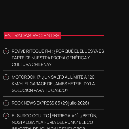
ENTRADAS RECIENTES
REVIVE RITOQUE FM : ¿POR QUÉ EL BLUES YA ES
PARTE DE NUESTRA PROPIA GENÉTICA Y
CULTURA CHILENA?
MOTOROCK 17: ¿UN SALTO AL LÍMITE A 120
KM/H, EL GARAGE DE JAMES HETFIELD Y LA
SOLUCIÓN PARA TU CASCO?
ROCK NEWS EXPRESS 85 (29 julio 2026)
EL SURCO OCULTO [ENTREGA #1]: ¿BETÚN,
NOSTALGIA Y LA FURIA DEL PUNK? EL ECO
INMORTAL DE JOHN CALE EN EL CBGB