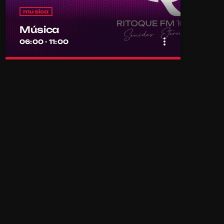
musica
Música
more_vert
06:00 - 11:00
close
Música
Por el equipo Ritoque FM
Música