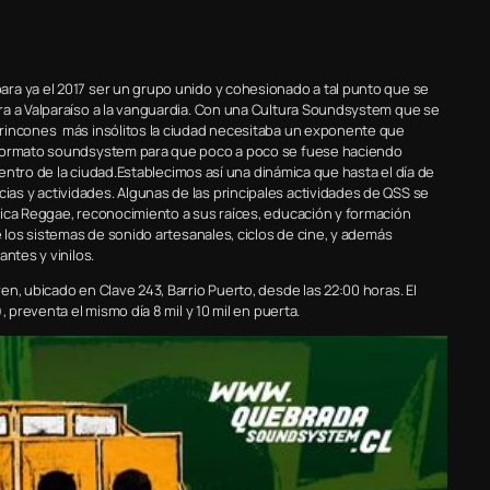
ra ya el 2017 ser un grupo unido y cohesionado a tal punto que se
ra a Valparaíso a la vanguardia. Con una Cultura Soundsystem que se
 rincones más insólitos la ciudad necesitaba un exponente que
n formato soundsystem para que poco a poco se fuese haciendo
centro de la ciudad.Establecimos así una dinámica que hasta el día de
s y actividades. Algunas de las principales actividades de QSS se
sica Reggae, reconocimiento a sus raíces, educación y formación
e los sistemas de sonido artesanales, ciclos de cine, y además
ntes y vinilos.
n, ubicado en Clave 243, Barrio Puerto, desde las 22:00 horas. El
 preventa el mismo día 8 mil y 10 mil en puerta.