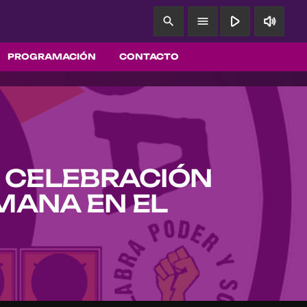
play_arrow
volume_up
search
menu
PROGRAMACIÓN
CONTACTO
 CELEBRACIÓN
EMANA EN EL