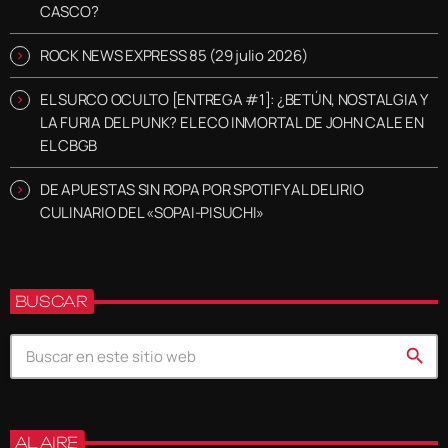
CASCO?
ROCK NEWS EXPRESS 85 (29 julio 2026)
EL SURCO OCULTO [ENTREGA #1]: ¿BETÚN, NOSTALGIA Y
LA FURIA DEL PUNK? EL ECO INMORTAL DE JOHN CALE EN
EL CBGB
DE APUESTAS SIN ROPA POR SPOTIFY AL DELIRIO
CULINARIO DEL «SOPAI-PISUCHI»
BUSCAR
search
AL AIRE