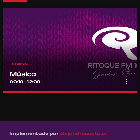
musica
Música
more_vert
00:10 - 12:00
Música
close
Por el equipo Ritoque FM
Música
Implementado por
alejandrocosta.cl