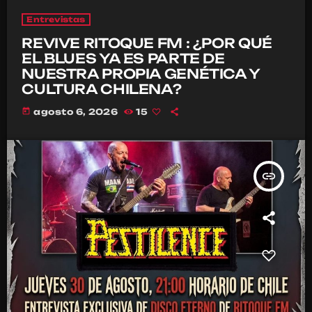
Entrevistas
REVIVE RITOQUE FM : ¿POR QUÉ
EL BLUES YA ES PARTE DE
NUESTRA PROPIA GENÉTICA Y
CULTURA CHILENA?
today
agosto 6, 2026
15
insert_link