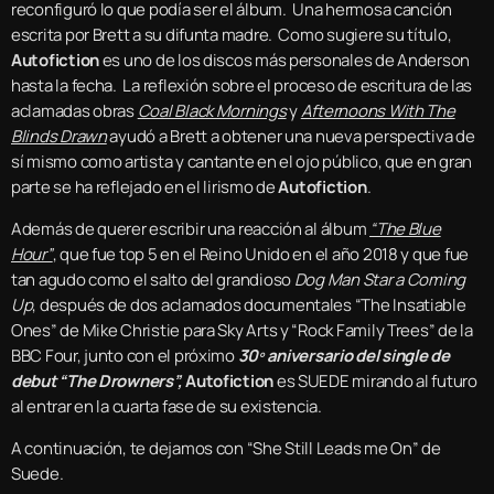
reconfiguró lo que podía ser el álbum. Una hermosa canción
escrita por Brett a su difunta madre. Como sugiere su título,
Autofiction
es uno de los discos más personales de Anderson
hasta la fecha. La reflexión sobre el proceso de escritura de las
aclamadas obras
Coal Black Mornings
y
Afternoons With The
Blinds Drawn
ayudó a Brett a obtener una nueva perspectiva de
sí mismo como artista y cantante en el ojo público, que en gran
parte se ha reflejado en el lirismo de
Autofiction
.
Además de querer escribir una reacción al álbum
“The Blue
Hour”
, que fue top 5 en el Reino Unido en el año 2018 y que fue
tan agudo como el salto del grandioso
Dog Man Star a Coming
Up
, después de dos aclamados documentales “The Insatiable
Ones” de Mike Christie para Sky Arts y “Rock Family Trees” de la
BBC Four, junto con el próximo
30º aniversario del single de
debut “The Drowners”,
Autofiction
es SUEDE mirando al futuro
al entrar en la cuarta fase de su existencia.
A continuación, te dejamos con “She Still Leads me On” de
Suede.