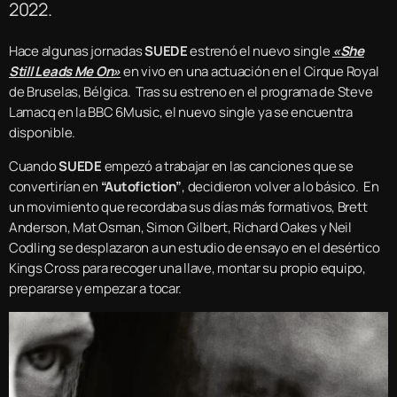
2022.
Hace algunas jornadas
SUEDE
estrenó el nuevo single
«She
Still Leads Me On»
en vivo en una actuación en el Cirque Royal
de Bruselas, Bélgica. Tras su estreno en el programa de Steve
Lamacq en la BBC 6Music, el nuevo single ya se encuentra
disponible.
Cuando
SUEDE
empezó a trabajar en las canciones que se
convertirían en
“Autofiction”
, decidieron volver a lo básico. En
un movimiento que recordaba sus días más formativos, Brett
Anderson, Mat Osman, Simon Gilbert, Richard Oakes y Neil
Codling se desplazaron a un estudio de ensayo en el desértico
Kings Cross para recoger una llave, montar su propio equipo,
prepararse y empezar a tocar.