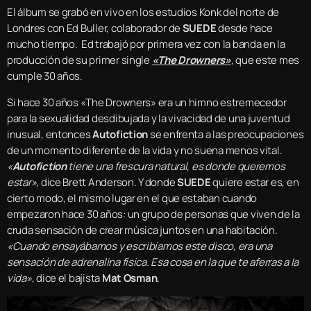
El álbum se grabó en vivo en los estudios Konk del norte de
Londres con Ed Buller, colaborador de
SUEDE
desde hace
mucho tiempo. Ed trabajó por primera vez con la banda en la
producción de su primer single
«The Drowners»
, que este mes
cumple 30 años.
Si hace 30 años «The Drowners» era un himno estremecedor
para la sexualidad desdibujada y la vivacidad de una juventud
inusual, entonces
Autofiction
se enfrenta a las preocupaciones
de un momento diferente de la vida y no suena menos vital.
«
Autofiction
tiene una frescura natural, es donde queremos
estar»,
dice Brett Anderson
.
Y donde
SUEDE
quiere estar es, en
cierto modo, el mismo lugar en el que estaban cuando
empezaron hace 30 años: un grupo de personas que viven de la
cruda sensación de crear música juntos en una habitación.
«Cuando ensayábamos y escribíamos este disco, era una
sensación de adrenalina física. Esa cosa en la que te aferras a la
vida»
, dice el bajista
Mat Osman
.