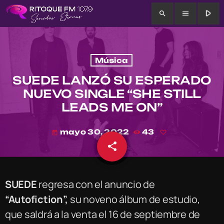
play_arrow
search
menu
Música
SUEDE LANZÓ SU ESPERADO
NUEVO SINGLE “SHE STILL
LEADS ME ON”
mayo 30, 2022
43
today
share
email
SUEDE
regresa con el anuncio de
“Autofiction”,
su noveno álbum de estudio,
que saldrá a la venta el 16 de septiembre de