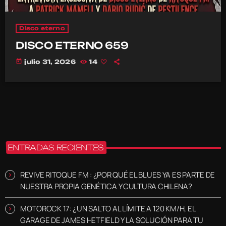
Disco eterno
DISCO ETERNO 659
today
julio 31, 2026
14
ENTRADAS RECIENTES
REVIVE RITOQUE FM : ¿POR QUÉ EL BLUES YA ES PARTE DE
NUESTRA PROPIA GENÉTICA Y CULTURA CHILENA?
MOTOROCK 17: ¿UN SALTO AL LÍMITE A 120 KM/H, EL
GARAGE DE JAMES HETFIELD Y LA SOLUCIÓN PARA TU