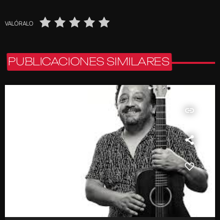
VALÓRALO
PUBLICACIONES SIMILARES
insert_link