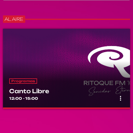
AL AIRE
Programas
Canto Libre
more_vert
12:00 - 15:00
Canto Libre
close
Conducido por Sergio Figueroa