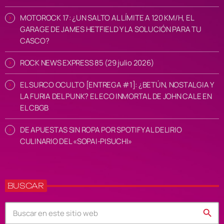
MOTOROCK 17: ¿UN SALTO AL LÍMITE A 120 KM/H, EL
GARAGE DE JAMES HETFIELD Y LA SOLUCIÓN PARA TU
CASCO?
ROCK NEWS EXPRESS 85 (29 julio 2026)
EL SURCO OCULTO [ENTREGA #1]: ¿BETÚN, NOSTALGIA Y
LA FURIA DEL PUNK? EL ECO INMORTAL DE JOHN CALE EN
EL CBGB
DE APUESTAS SIN ROPA POR SPOTIFY AL DELIRIO
CULINARIO DEL «SOPAI-PISUCHI»
BUSCAR
search