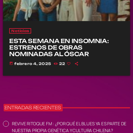
Noticias
ESTA SEMANA EN INSOMNIA:
ESTRENOS DE OBRAS
NOMINADAS AL ÓSCAR
today
febrero 4, 2025
22
ENTRADAS RECIENTES
REVIVE RITOQUE FM : ¿POR QUÉ EL BLUES YA ES PARTE DE
NUESTRA PROPIA GENÉTICA Y CULTURA CHILENA?