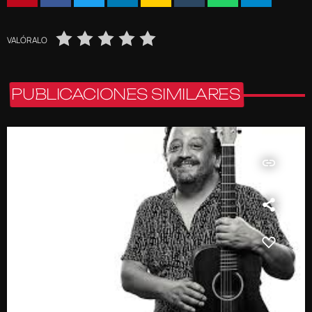
VALÓRALO
PUBLICACIONES SIMILARES
insert_link