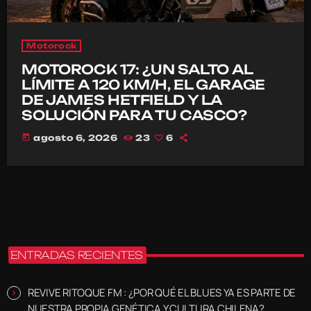
Motorock
MOTOROCK 17: ¿UN SALTO AL
LÍMITE A 120 KM/H, EL GARAGE
DE JAMES HETFIELD Y LA
SOLUCIÓN PARA TU CASCO?
today
agosto 6, 2026
23
6
ENTRADAS RECIENTES
REVIVE RITOQUE FM : ¿POR QUÉ EL BLUES YA ES PARTE DE
NUESTRA PROPIA GENÉTICA Y CULTURA CHILENA?