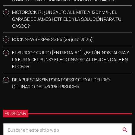
MOTOROCK 17: ¿UN SALTO AL LÍMITE A 120 KM/H, EL
GARAGE DE JAMES HETFIELD Y LA SOLUCIÓN PARA TU
CASCO?
ROCK NEWS EXPRESS 85 (29 julio 2026)
EL SURCO OCULTO [ENTREGA #1]: ¿BETÚN, NOSTALGIA Y
LA FURIA DEL PUNK? EL ECO INMORTAL DE JOHN CALE EN
EL CBGB
DE APUESTAS SIN ROPA POR SPOTIFY AL DELIRIO
CULINARIO DEL «SOPAI-PISUCHI»
BUSCAR
search