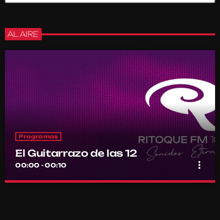
AL AIRE
Programas
El Guitarrazo de las 12
more_vert
00:00 - 00:10
El Guitarrazo de las 12
close
Por el equipo Ritoque FM