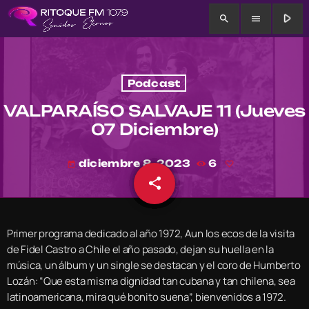
play_arrow
search
menu
Podcast
VALPARAÍSO SALVAJE 11 (Jueves
07 Diciembre)
diciembre 8, 2023
6
today
share
email
Primer programa dedicado al año 1972, Aun los ecos de la visita
de Fidel Castro a Chile el año pasado, dejan su huella en la
música, un álbum y un single se destacan y el coro de Humberto
Lozán: “Que esta misma dignidad tan cubana y tan chilena, sea
latinoamericana, mira qué bonito suena”, bienvenidos a 1972.