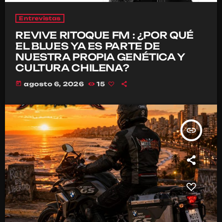
Entrevistas
REVIVE RITOQUE FM : ¿POR QUÉ
EL BLUES YA ES PARTE DE
NUESTRA PROPIA GENÉTICA Y
CULTURA CHILENA?
today
agosto 6, 2026
15
insert_link