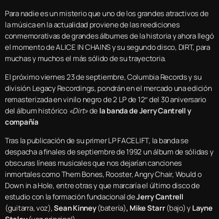
Para nadie es un misterio que uno de los grandes atractivos de
la música en la actualidad proviene de las reediciones
conmemorativas de grandes álbumes de la historia y ahora llegó
el momento de ALICE IN CHAINS y su segundo disco, DIRT, para
muchas y muchos el más sólido de su trayectoria.
El próximo viernes 23 de septiembre, Columbia Records y su
división Legacy Recordings, pondrán en el mercado una edición
remasterizada en vinilo negro de 2 LP de 12″ del 30 aniversario
del álbum histórico
«Dirt»
de
la banda de Jerry Cantrell y
compañía
Tras la publicación de su primer LP FACELIFT, la banda se
despacha a finales de septiembre de 1992 un álbum de sólidas y
obscuras líneas musicales que nos dejarían canciones
inmortales como Them Bones, Rooster, Angry Chair, Would o
Down in a Hole, entre otras y que marcaría el último disco de
estudio con la formación fundacional de
Jerry Cantrell
(guitarra, voz),
Sean Kinney
(batería)
, Mike Starr
(bajo) y
Layne