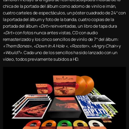
chica de la portada del álbum como adorno de vinilo e imán,
cuatro carteles de espectáculos, un póster cuadrado de 24″ con
la portada del álbum y foto de la banda, cuatro copias de la
portada del álbum
«Dirt»
reinventadas, un libro de tapa dura
«Dirt»
con fotos nunca antes vistas, CD con audio
remasterizado y los cinco sencillos de vinilo de 7″ del álbum:
«Them Bones», «Down In A Hole «, «Rooster», «Angry Chair»
y
«Would?»
. Cada uno de los sencillos ha sido lanzado con un
vídeo, todos previamente subidos a HD.