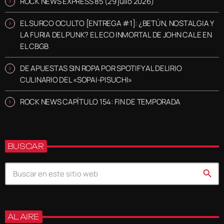
ROCK NEWS EXPRESS 85 (29 julio 2026)
EL SURCO OCULTO [ENTREGA #1]: ¿BETÚN, NOSTALGIA Y
LA FURIA DEL PUNK? EL ECO INMORTAL DE JOHN CALE EN
EL CBGB
DE APUESTAS SIN ROPA POR SPOTIFY AL DELIRIO
CULINARIO DEL «SOPAI-PISUCHI»
ROCK NEWS CAPÍTULO 154: FIN DE TEMPORADA
BUSCAR
search
AL AIRE