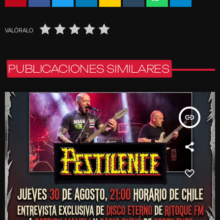
VALÓRALO
PUBLICACIONES SIMILARES
insert_link