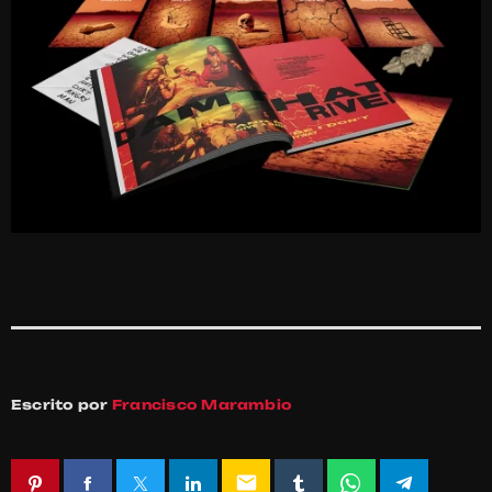
Escrito por
Francisco Marambio
email