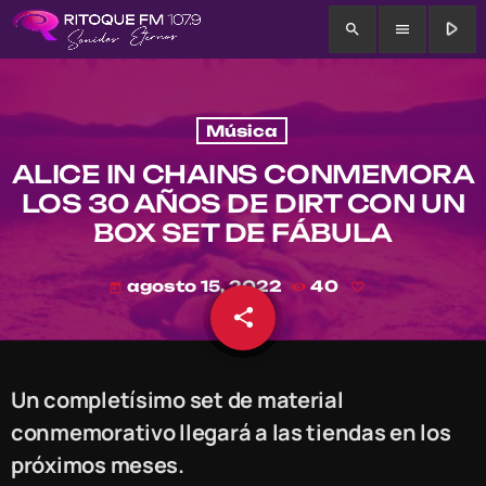
play_arrow
search
menu
Música
ALICE IN CHAINS CONMEMORA
LOS 30 AÑOS DE DIRT CON UN
BOX SET DE FÁBULA
agosto 15, 2022
40
today
share
email
Un completísimo set de material
conmemorativo llegará a las tiendas en los
próximos meses.