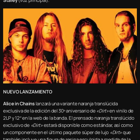
Staley
(voz principal).
NUEVO LANZAMIENTO
Alice in Chains
lanzará una variante naranja translúcida
exclusiva de la edición del 30º aniversario de
«Dirt»
en vinilo de
2LP y 12″ en la web de la banda. El prensado naranja translúcido
exclusivo de
«Dirt»
estará disponible como estándar, así como
un componente en el último paquete súper de lujo
«Dirt»
que
también incluye una figura de resina esculpida a medida de la