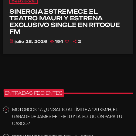
Destacada
SINERGIA ESTREMECE EL
TEATRO MAURI Y ESTRENA
EXCLUSIVO SINGLE EN RITOQUE
FM
today
julio 28, 2026
154
2
ENTRADAS RECIENTES
MOTOROCK 17: ¿UN SALTO AL LÍMITE A 120 KM/H, EL
GARAGE DE JAMES HETFIELD Y LA SOLUCIÓN PARA TU
CASCO?