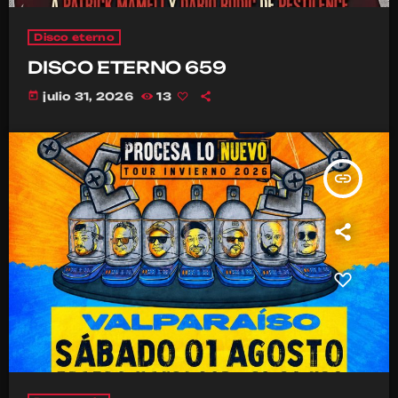
Disco eterno
DISCO ETERNO 659
today
julio 31, 2026
13
insert_link