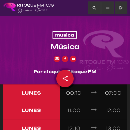
play_arrow
search
menu
musica
Música
Por el equipo Ritoque FM
share
email
trending_flat
LUNES
00:10
07:00
trending_flat
LUNES
11:00
12:00
trending_flat
LUNES
12:10
13:00