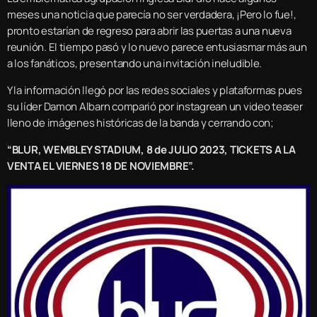
meses una noticia que parecía no ser verdadera, ¡Pero lo fue!,
pronto estarían de regreso para abrir las puertas a una nueva
reunión. El tiempo pasó y lo nuevo parece entusiasmar más aun
a los fanáticos, presentando una invitación ineludible.
Y la información llegó por las redes sociales y plataformas pues
su líder Damon Albarn comparió por instagrean un video teaser
lleno de imágenes históricas de la banda y cerrando con;
“BLUR, WEMBLEY STADIUM, 8 de JULIO 2023, TICKETS A LA
VENTA EL VIERNES 18 DE NOVIEMBRE”.