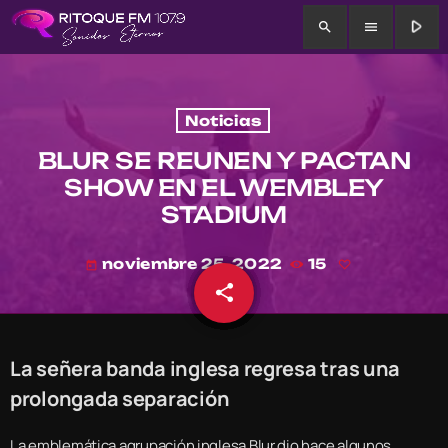
play_arrow
search
menu
Noticias
BLUR SE REUNEN Y PACTAN
SHOW EN EL WEMBLEY
STADIUM
noviembre 25, 2022
15
today
share
email
La señera banda inglesa regresa tras una
prolongada separación
La emblemática agrupación inglesa Blur dio hace algunos