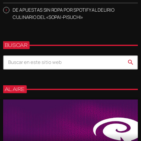
DE APUESTAS SIN ROPA POR SPOTIFY AL DELIRIO
CULINARIO DEL «SOPAI-PISUCHI»
BUSCAR
search
AL AIRE