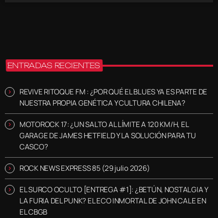
ENTRADAS RECIENTES
REVIVE RITOQUE FM : ¿POR QUÉ EL BLUES YA ES PARTE DE
NUESTRA PROPIA GENÉTICA Y CULTURA CHILENA?
MOTOROCK 17: ¿UN SALTO AL LÍMITE A 120 KM/H, EL
GARAGE DE JAMES HETFIELD Y LA SOLUCIÓN PARA TU
CASCO?
ROCK NEWS EXPRESS 85 (29 julio 2026)
EL SURCO OCULTO [ENTREGA #1]: ¿BETÚN, NOSTALGIA Y
LA FURIA DEL PUNK? EL ECO INMORTAL DE JOHN CALE EN
EL CBGB