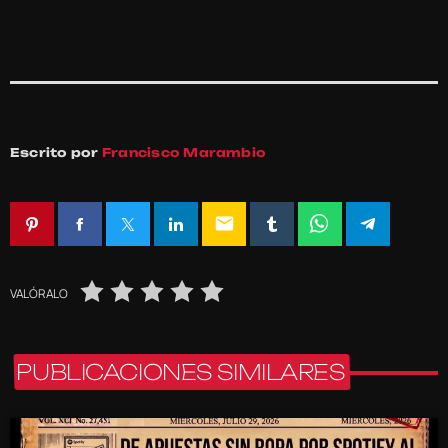
Escrito por
Francisco Marambio
email
VALÓRALO
PUBLICACIONES SIMILARES