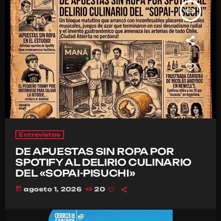
insert_link
Entrevistas
DE APUESTAS SIN ROPA POR
SPOTIFY AL DELIRIO CULINARIO
DEL «SOPAI-PISUCHI»
today
agosto 1, 2026
20