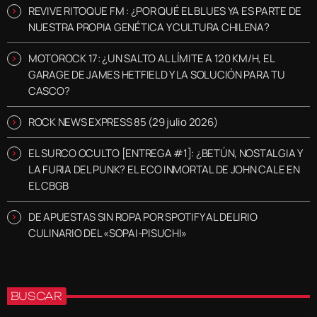
REVIVE RITOQUE FM : ¿POR QUÉ EL BLUES YA ES PARTE DE
NUESTRA PROPIA GENÉTICA Y CULTURA CHILENA?
MOTOROCK 17: ¿UN SALTO AL LÍMITE A 120 KM/H, EL
GARAGE DE JAMES HETFIELD Y LA SOLUCIÓN PARA TU
CASCO?
ROCK NEWS EXPRESS 85 (29 julio 2026)
EL SURCO OCULTO [ENTREGA #1]: ¿BETÚN, NOSTALGIA Y
LA FURIA DEL PUNK? EL ECO INMORTAL DE JOHN CALE EN
EL CBGB
DE APUESTAS SIN ROPA POR SPOTIFY AL DELIRIO
CULINARIO DEL «SOPAI-PISUCHI»
BUSCAR