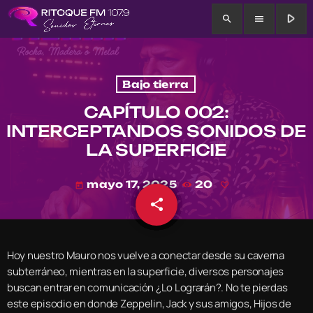
play_arrow
search
menu
Bajo tierra
CAPÍTULO 002:
INTERCEPTANDOS SONIDOS DE
LA SUPERFICIE
mayo 17, 2025
20
today
share
email
Hoy nuestro Mauro nos vuelve a conectar desde su caverna
subterráneo, mientras en la superficie, diversos personajes
buscan entrar en comunicación ¿Lo Lograrán?. No te pierdas
este episodio en donde Zeppelin, Jack y sus amigos, Hijos de