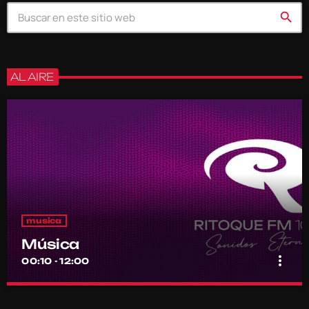
search
AL AIRE
musica
Música
more_vert
00:10 - 12:00
Música
close