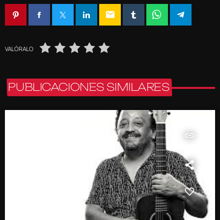
email
VALÓRALO
PUBLICACIONES SIMILARES
insert_link