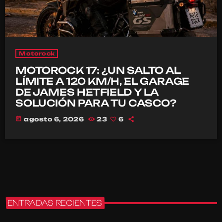
Motorock
MOTOROCK 17: ¿UN SALTO AL
LÍMITE A 120 KM/H, EL GARAGE
DE JAMES HETFIELD Y LA
SOLUCIÓN PARA TU CASCO?
today
agosto 6, 2026
23
6
ENTRADAS RECIENTES