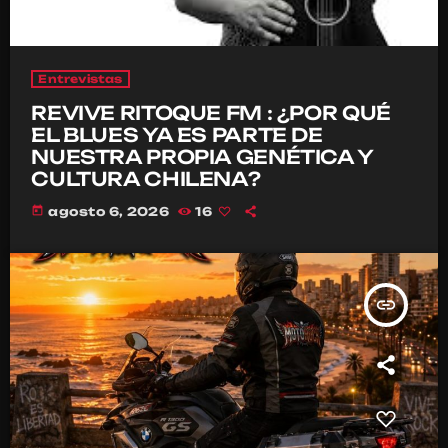
Entrevistas
REVIVE RITOQUE FM : ¿POR QUÉ
EL BLUES YA ES PARTE DE
NUESTRA PROPIA GENÉTICA Y
CULTURA CHILENA?
today
agosto 6, 2026
16
insert_link