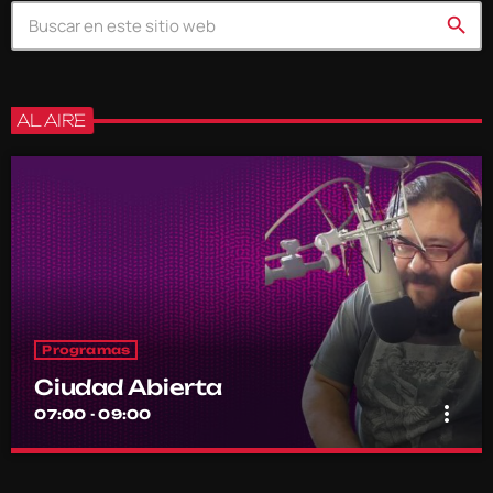
search
AL AIRE
Programas
Ciudad Abierta
more_vert
07:00 - 09:00
Ciudad Abierta
close