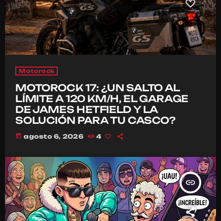
Motorock
MOTOROCK 17: ¿UN SALTO AL
LÍMITE A 120 KM/H, EL GARAGE
DE JAMES HETFIELD Y LA
SOLUCIÓN PARA TU CASCO?
today
agosto 6, 2026
4
insert_link