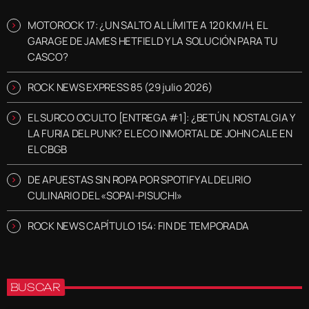
MOTOROCK 17: ¿UN SALTO AL LÍMITE A 120 KM/H, EL
GARAGE DE JAMES HETFIELD Y LA SOLUCIÓN PARA TU
CASCO?
ROCK NEWS EXPRESS 85 (29 julio 2026)
EL SURCO OCULTO [ENTREGA #1]: ¿BETÚN, NOSTALGIA Y
LA FURIA DEL PUNK? EL ECO INMORTAL DE JOHN CALE EN
EL CBGB
DE APUESTAS SIN ROPA POR SPOTIFY AL DELIRIO
CULINARIO DEL «SOPAI-PISUCHI»
ROCK NEWS CAPÍTULO 154: FIN DE TEMPORADA
BUSCAR