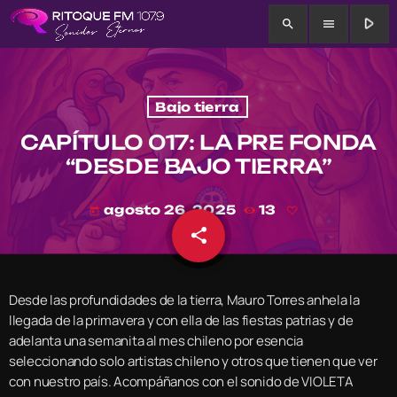
play_arrow
search
menu
Bajo tierra
CAPÍTULO 017: LA PRE FONDA
“DESDE BAJO TIERRA”
agosto 26, 2025
13
today
share
email
Desde las profundidades de la tierra, Mauro Torres anhela la
llegada de la primavera y con ella de las fiestas patrias y de
adelanta una semanita al mes chileno por esencia
seleccionando solo artistas chileno y otros que tienen que ver
con nuestro país. Acompáñanos con el sonido de VIOLETA