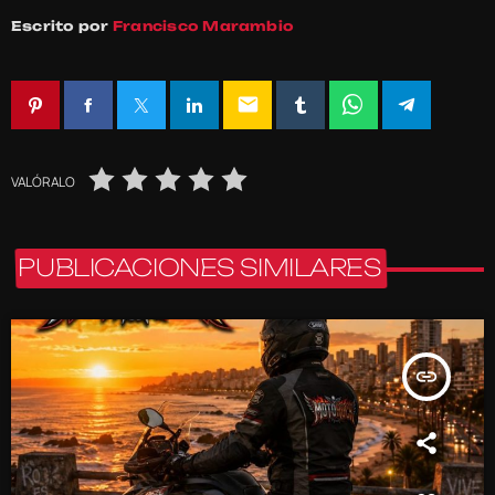
Escrito por
Francisco Marambio
email
VALÓRALO
PUBLICACIONES SIMILARES
insert_link