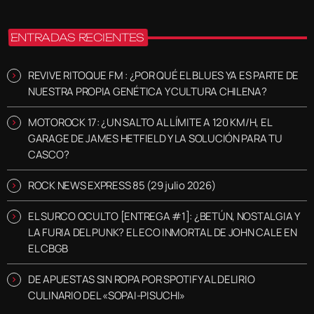
ENTRADAS RECIENTES
REVIVE RITOQUE FM : ¿POR QUÉ EL BLUES YA ES PARTE DE
NUESTRA PROPIA GENÉTICA Y CULTURA CHILENA?
MOTOROCK 17: ¿UN SALTO AL LÍMITE A 120 KM/H, EL
GARAGE DE JAMES HETFIELD Y LA SOLUCIÓN PARA TU
CASCO?
ROCK NEWS EXPRESS 85 (29 julio 2026)
EL SURCO OCULTO [ENTREGA #1]: ¿BETÚN, NOSTALGIA Y
LA FURIA DEL PUNK? EL ECO INMORTAL DE JOHN CALE EN
EL CBGB
DE APUESTAS SIN ROPA POR SPOTIFY AL DELIRIO
CULINARIO DEL «SOPAI-PISUCHI»