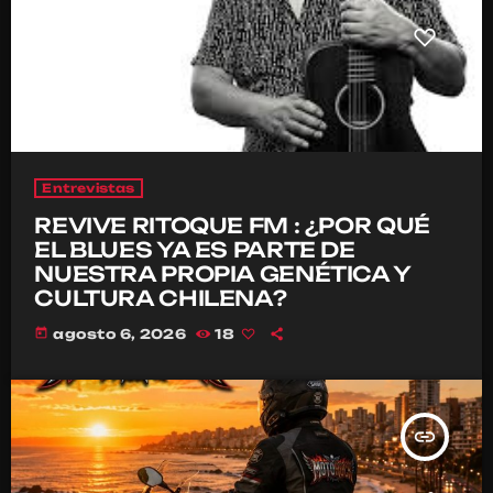
Entrevistas
REVIVE RITOQUE FM : ¿POR QUÉ
EL BLUES YA ES PARTE DE
NUESTRA PROPIA GENÉTICA Y
CULTURA CHILENA?
today
agosto 6, 2026
18
insert_link