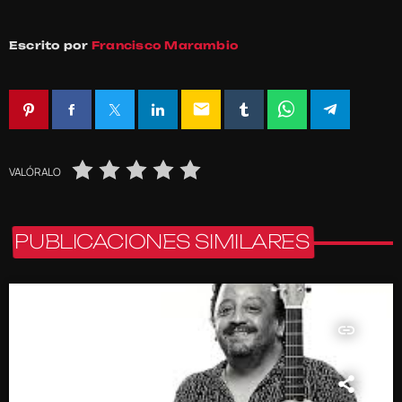
Escrito por
Francisco Marambio
email
VALÓRALO
PUBLICACIONES SIMILARES
insert_link