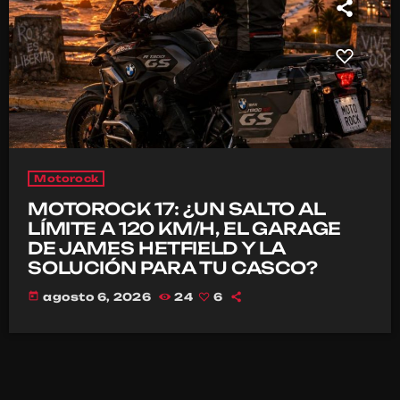
Motorock
MOTOROCK 17: ¿UN SALTO AL
LÍMITE A 120 KM/H, EL GARAGE
DE JAMES HETFIELD Y LA
SOLUCIÓN PARA TU CASCO?
today
agosto 6, 2026
24
6