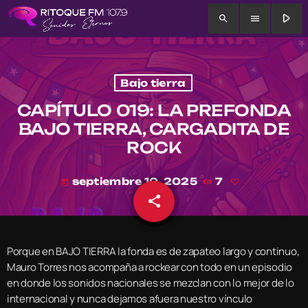
play_arrow
search
menu
Bajo tierra
CAPÍTULO 019: LA PREFONDA
BAJO TIERRA, CARGADITA DE
ROCK
septiembre 10, 2025
7
today
share
email
Porque en BAJO TIERRA la fonda es de zapateo largo y continuo,
Mauro Torres nos acompaña a rockear con todo en un episodio
en donde los sonidos nacionales se mezclan con lo mejor de lo
internacional y nunca dejamos afuera nuestro vínculo