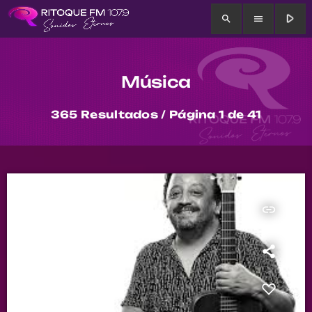
play_arrow
search
menu
Música
365 Resultados / Página 1 de 41
insert_link