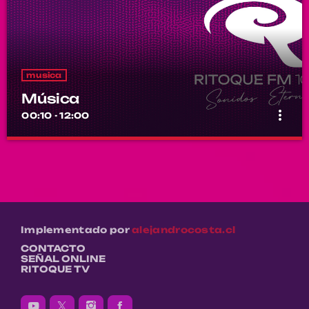
musica
Música
more_vert
00:10 - 12:00
Música
close
Por el equipo Ritoque FM
Música
Implementado por
alejandrocosta.cl
CONTACTO
SEÑAL ONLINE
RITOQUE TV