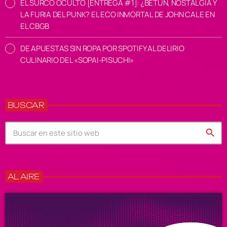
EL SURCO OCULTO [ENTREGA #1]: ¿BETÚN, NOSTALGIA Y
LA FURIA DEL PUNK? EL ECO INMORTAL DE JOHN CALE EN
EL CBGB
DE APUESTAS SIN ROPA POR SPOTIFY AL DELIRIO
CULINARIO DEL «SOPAI-PISUCHI»
BUSCAR
search
AL AIRE