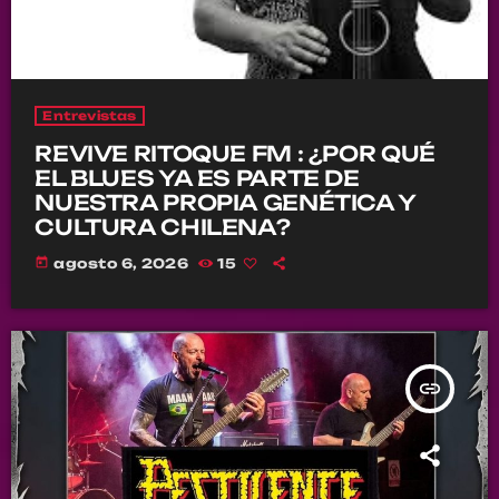
Entrevistas
REVIVE RITOQUE FM : ¿POR QUÉ
EL BLUES YA ES PARTE DE
NUESTRA PROPIA GENÉTICA Y
CULTURA CHILENA?
today
agosto 6, 2026
15
insert_link