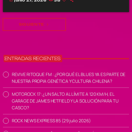
junio 27, 2026
38
SIGUIENTE
navigate_next
ENTRADAS RECIENTES
REVIVE RITOQUE FM : ¿POR QUÉ EL BLUES YA ES PARTE DE
NUESTRA PROPIA GENÉTICA Y CULTURA CHILENA?
MOTOROCK 17: ¿UN SALTO AL LÍMITE A 120 KM/H, EL
GARAGE DE JAMES HETFIELD Y LA SOLUCIÓN PARA TU
CASCO?
ROCK NEWS EXPRESS 85 (29 julio 2026)