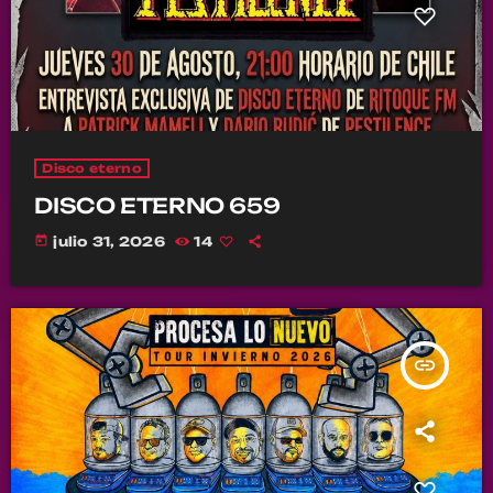
Disco eterno
DISCO ETERNO 659
today
julio 31, 2026
14
insert_link