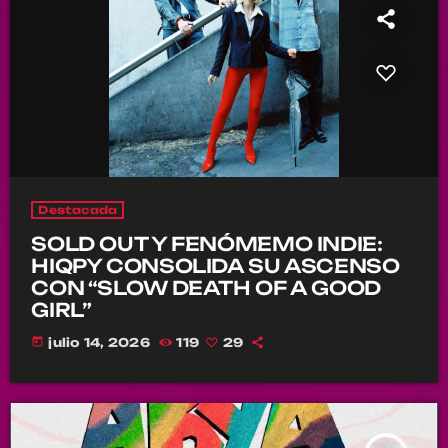
Destacada
SOLD OUT Y FENÓMEMO INDIE:
HIQPY CONSOLIDA SU ASCENSO
CON “SLOW DEATH OF A GOOD
GIRL”
today
julio 14, 2026
119
29