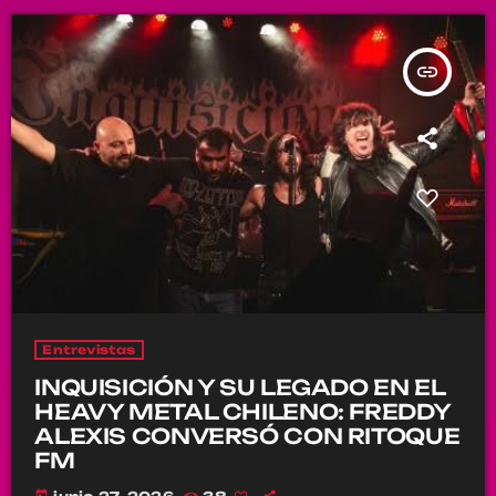
insert_link
Entrevistas
INQUISICIÓN Y SU LEGADO EN EL
HEAVY METAL CHILENO: FREDDY
ALEXIS CONVERSÓ CON RITOQUE
FM
today