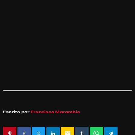
Escrito por
Francisco Marambio
email