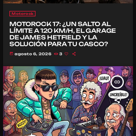
Motorock
MOTOROCK 17: ¿UN SALTO AL
LÍMITE A 120 KM/H, EL GARAGE
DE JAMES HETFIELD Y LA
SOLUCIÓN PARA TU CASCO?
today
agosto 6, 2026
3
insert_link