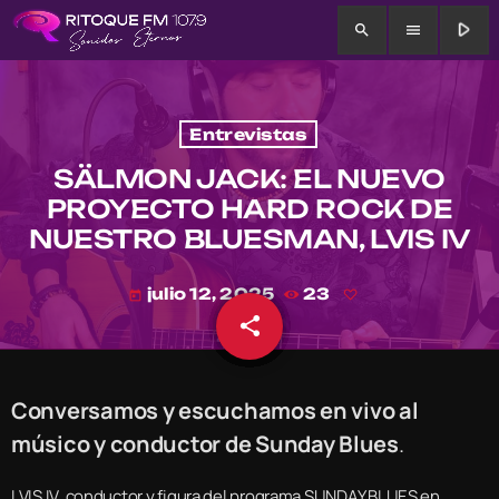
play_arrow
search
menu
Entrevistas
SÄLMON JACK: EL NUEVO
PROYECTO HARD ROCK DE
NUESTRO BLUESMAN, LVIS IV
julio 12, 2025
23
today
share
email
Conversamos y escuchamos en vivo al
músico y conductor de Sunday Blues
.
LVIS IV, conductor y figura del programa SUNDAY BLUES en