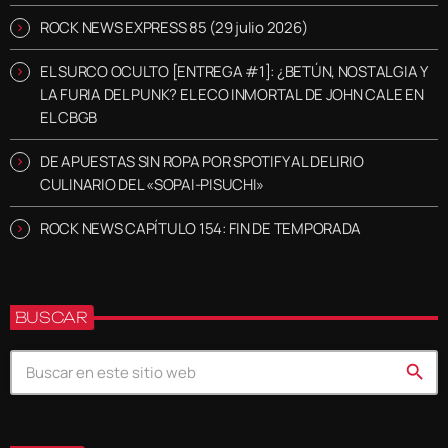
ROCK NEWS EXPRESS 85 (29 julio 2026)
EL SURCO OCULTO [ENTREGA #1]: ¿BETÚN, NOSTALGIA Y
LA FURIA DEL PUNK? EL ECO INMORTAL DE JOHN CALE EN
EL CBGB
DE APUESTAS SIN ROPA POR SPOTIFY AL DELIRIO
CULINARIO DEL «SOPAI-PISUCHI»
ROCK NEWS CAPÍTULO 154: FIN DE TEMPORADA
BUSCAR
search