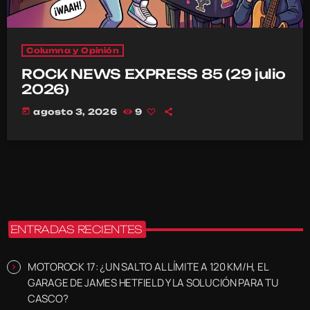
Columna y Opinión
ROCK NEWS EXPRESS 85 (29 julio
2026)
today
agosto 3, 2026
9
ENTRADAS RECIENTES
MOTOROCK 17: ¿UN SALTO AL LÍMITE A 120 KM/H, EL
GARAGE DE JAMES HETFIELD Y LA SOLUCIÓN PARA TU
CASCO?