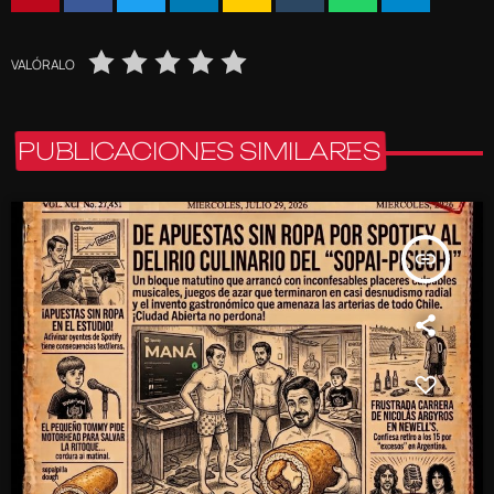
VALÓRALO
PUBLICACIONES SIMILARES
insert_link