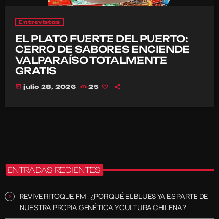
Entrevistas
EL PLATO FUERTE DEL PUERTO:
CERRO DE SABORES ENCIENDE
VALPARAÍSO TOTALMENTE
GRATIS
today
julio 28, 2026
25
ENTRADAS RECIENTES
REVIVE RITOQUE FM : ¿POR QUÉ EL BLUES YA ES PARTE DE
NUESTRA PROPIA GENÉTICA Y CULTURA CHILENA?