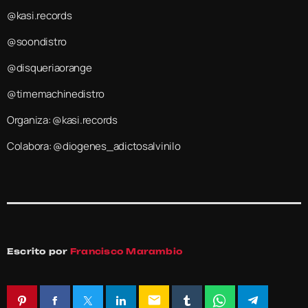
@kasi.records
@soondistro
@disqueriaorange
@timemachinedistro
Organiza: @kasi.records
Colabora: @diogenes_adictosalvinilo
Escrito por
Francisco Marambio
email