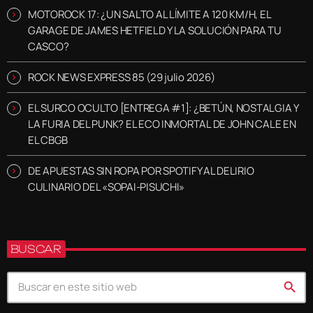
MOTOROCK 17: ¿UN SALTO AL LÍMITE A 120 KM/H, EL
GARAGE DE JAMES HETFIELD Y LA SOLUCIÓN PARA TU
CASCO?
ROCK NEWS EXPRESS 85 (29 julio 2026)
EL SURCO OCULTO [ENTREGA #1]: ¿BETÚN, NOSTALGIA Y
LA FURIA DEL PUNK? EL ECO INMORTAL DE JOHN CALE EN
EL CBGB
DE APUESTAS SIN ROPA POR SPOTIFY AL DELIRIO
CULINARIO DEL «SOPAI-PISUCHI»
BUSCAR
search