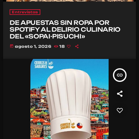
Entrevistas
DE APUESTAS SIN ROPA POR
SPOTIFY AL DELIRIO CULINARIO
DEL «SOPAI-PISUCHI»
today
agosto 1, 2026
18
insert_link