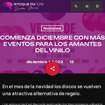
play_arrow
search
menu
Noticias
COMIENZA DICIEMBRE CON MÁS
EVENTOS PARA LOS AMANTES
DEL VINILO
diciembre 1, 2022
13
today
share
email
En el mes de la navidad los discos se vuelven
una atractiva alternativa de regalo.
Los amigos de Kasi Records realizarán los tres primeros sábados