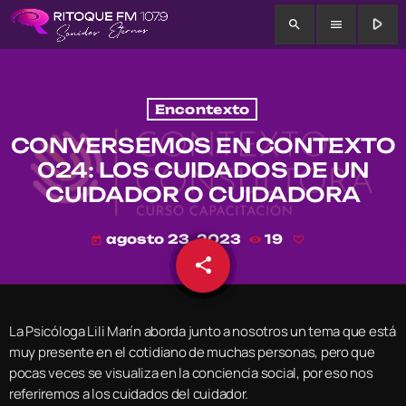
play_arrow
search
menu
Encontexto
CONVERSEMOS EN CONTEXTO
024: LOS CUIDADOS DE UN
CUIDADOR O CUIDADORA
agosto 23, 2023
19
today
share
email
La Psicóloga Lili Marín aborda junto a nosotros un tema que está
muy presente en el cotidiano de muchas personas, pero que
pocas veces se visualiza en la conciencia social, por eso nos
referiremos a los cuidados del cuidador.