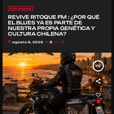
Entrevistas
REVIVE RITOQUE FM : ¿POR QUÉ
EL BLUES YA ES PARTE DE
NUESTRA PROPIA GENÉTICA Y
CULTURA CHILENA?
today
agosto 6, 2026
8
insert_link