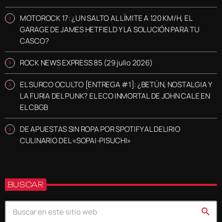
MOTOROCK 17: ¿UN SALTO AL LÍMITE A 120 KM/H, EL
GARAGE DE JAMES HETFIELD Y LA SOLUCIÓN PARA TU
CASCO?
ROCK NEWS EXPRESS 85 (29 julio 2026)
EL SURCO OCULTO [ENTREGA #1]: ¿BETÚN, NOSTALGIA Y
LA FURIA DEL PUNK? EL ECO INMORTAL DE JOHN CALE EN
EL CBGB
DE APUESTAS SIN ROPA POR SPOTIFY AL DELIRIO
CULINARIO DEL «SOPAI-PISUCHI»
BUSCAR
search