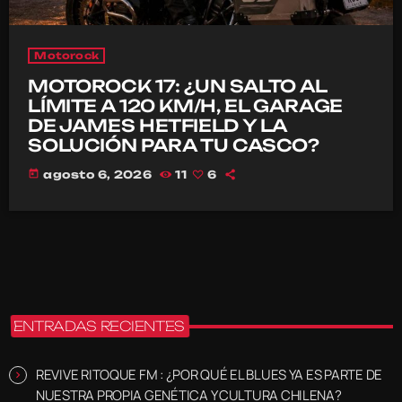
Motorock
MOTOROCK 17: ¿UN SALTO AL
LÍMITE A 120 KM/H, EL GARAGE
DE JAMES HETFIELD Y LA
SOLUCIÓN PARA TU CASCO?
today
agosto 6, 2026
11
6
ENTRADAS RECIENTES
REVIVE RITOQUE FM : ¿POR QUÉ EL BLUES YA ES PARTE DE
NUESTRA PROPIA GENÉTICA Y CULTURA CHILENA?