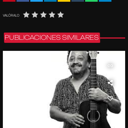
VALÓRALO
PUBLICACIONES SIMILARES
insert_link