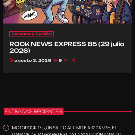
Columna y Opinión
ROCK NEWS EXPRESS 85 (29 julio
2026)
today
agosto 3, 2026
9
ENTRADAS RECIENTES
MOTOROCK 17: ¿UN SALTO AL LÍMITE A 120 KM/H, EL
GARAGE DE JAMES HETFIELD Y LA SOLUCIÓN PARA TU