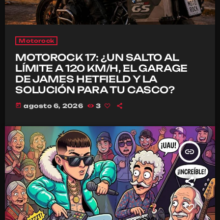
Motorock
MOTOROCK 17: ¿UN SALTO AL
LÍMITE A 120 KM/H, EL GARAGE
DE JAMES HETFIELD Y LA
SOLUCIÓN PARA TU CASCO?
today
agosto 6, 2026
3
insert_link