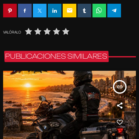
email
VALÓRALO
PUBLICACIONES SIMILARES
insert_link