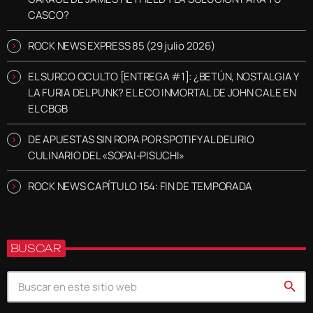
CASCO?
ROCK NEWS EXPRESS 85 (29 julio 2026)
EL SURCO OCULTO [ENTREGA #1]: ¿BETÚN, NOSTALGIA Y
LA FURIA DEL PUNK? EL ECO INMORTAL DE JOHN CALE EN
EL CBGB
DE APUESTAS SIN ROPA POR SPOTIFY AL DELIRIO
CULINARIO DEL «SOPAI-PISUCHI»
ROCK NEWS CAPÍTULO 154: FIN DE TEMPORADA
BUSCAR
search