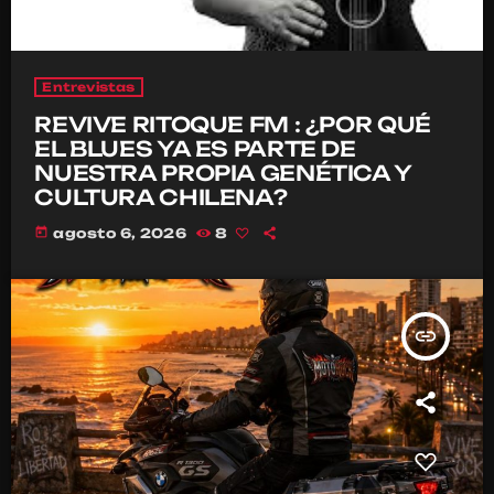
Entrevistas
REVIVE RITOQUE FM : ¿POR QUÉ
EL BLUES YA ES PARTE DE
NUESTRA PROPIA GENÉTICA Y
CULTURA CHILENA?
today
agosto 6, 2026
8
insert_link