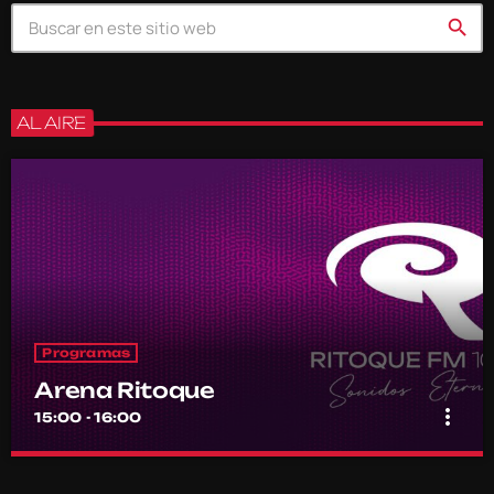
search
AL AIRE
Programas
Arena Ritoque
more_vert
15:00 - 16:00
Arena Ritoque
close