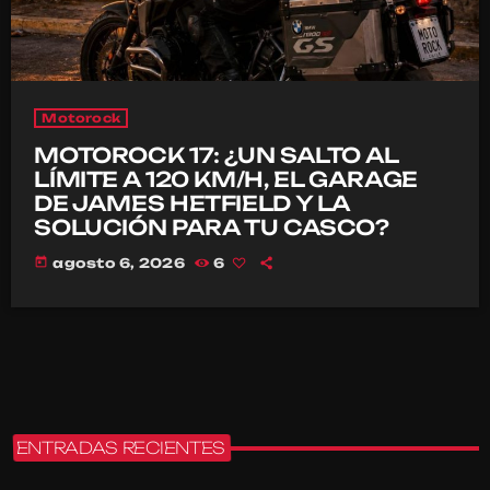
Motorock
MOTOROCK 17: ¿UN SALTO AL
LÍMITE A 120 KM/H, EL GARAGE
DE JAMES HETFIELD Y LA
SOLUCIÓN PARA TU CASCO?
today
agosto 6, 2026
6
ENTRADAS RECIENTES