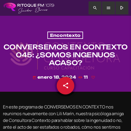
play_arrow
search
menu
Encontexto
CONVERSEMOS EN CONTEXTO
045: ¿SOMOS INGENUOS
ACASO?
enero 18, 2024
11
today
share
email
En este programa de CONVERSEMOS EN CONTEXTO nos
reunimos nuevamente con Lili Marín, nuestra psicóloga amiga
de Consultora Contexto para hablar sobre la ingenuidad o no,
ante el acto de ser estafados o robados, cómo nos sentimos