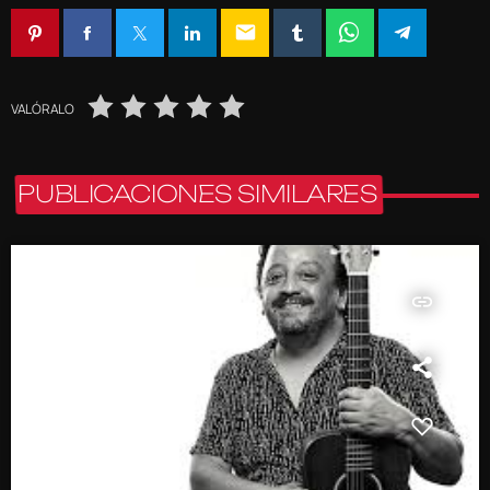
email
VALÓRALO
PUBLICACIONES SIMILARES
insert_link