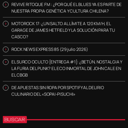
REVIVE RITOQUE FM : ¿POR QUÉ EL BLUES YA ES PARTE DE
NUESTRA PROPIA GENÉTICA Y CULTURA CHILENA?
MOTOROCK 17: ¿UN SALTO AL LÍMITE A 120 KM/H, EL
GARAGE DE JAMES HETFIELD Y LA SOLUCIÓN PARA TU
CASCO?
ROCK NEWS EXPRESS 85 (29 julio 2026)
EL SURCO OCULTO [ENTREGA #1]: ¿BETÚN, NOSTALGIA Y
LA FURIA DEL PUNK? EL ECO INMORTAL DE JOHN CALE EN
EL CBGB
DE APUESTAS SIN ROPA POR SPOTIFY AL DELIRIO
CULINARIO DEL «SOPAI-PISUCHI»
BUSCAR