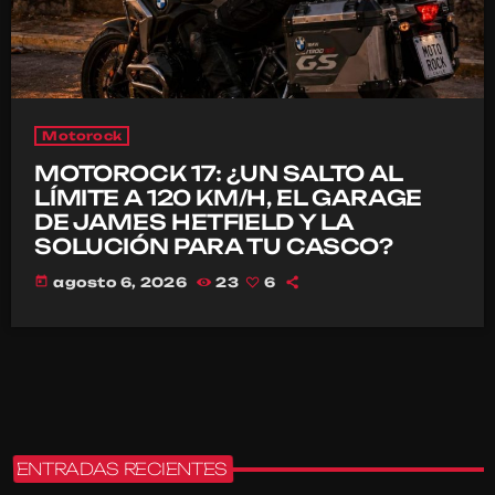
Motorock
MOTOROCK 17: ¿UN SALTO AL
LÍMITE A 120 KM/H, EL GARAGE
DE JAMES HETFIELD Y LA
SOLUCIÓN PARA TU CASCO?
today
agosto 6, 2026
23
6
ENTRADAS RECIENTES