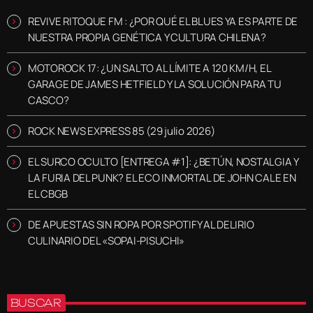
REVIVE RITOQUE FM : ¿POR QUÉ EL BLUES YA ES PARTE DE
NUESTRA PROPIA GENÉTICA Y CULTURA CHILENA?
MOTOROCK 17: ¿UN SALTO AL LÍMITE A 120 KM/H, EL
GARAGE DE JAMES HETFIELD Y LA SOLUCIÓN PARA TU
CASCO?
ROCK NEWS EXPRESS 85 (29 julio 2026)
EL SURCO OCULTO [ENTREGA #1]: ¿BETÚN, NOSTALGIA Y
LA FURIA DEL PUNK? EL ECO INMORTAL DE JOHN CALE EN
EL CBGB
DE APUESTAS SIN ROPA POR SPOTIFY AL DELIRIO
CULINARIO DEL «SOPAI-PISUCHI»
BUSCAR