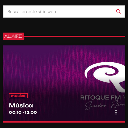
search
AL AIRE
musica
Música
more_vert
00:10 - 12:00