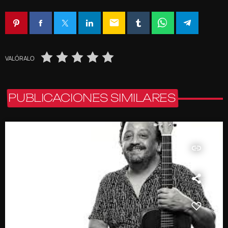
email
VALÓRALO
PUBLICACIONES SIMILARES
insert_link