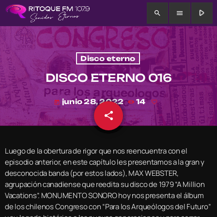
play_arrow
search
menu
Disco eterno
DISCO ETERNO 016
junio 28, 2022
14
today
share
email
Luego de la obertura de rigor que nos reencuentra con el
episodio anterior, en este capítulo les presentamos a la gran y
desconocida banda (por estos lados), MAX WEBSTER,
agrupación canadiense que reedita su disco de 1979 “A Million
Vacations”. MONUMENTO SONORO hoy nos presenta el álbum
de los chilenos Congreso con “Para los Arqueólogos del Futuro”