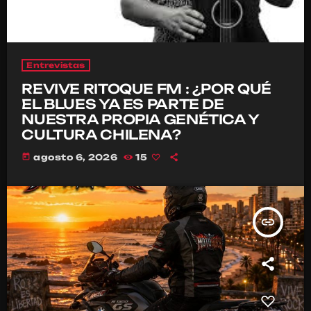
Entrevistas
REVIVE RITOQUE FM : ¿POR QUÉ
EL BLUES YA ES PARTE DE
NUESTRA PROPIA GENÉTICA Y
CULTURA CHILENA?
today
agosto 6, 2026
15
insert_link