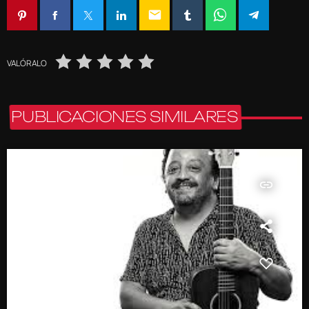
email
VALÓRALO
PUBLICACIONES SIMILARES
insert_link