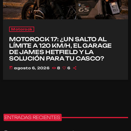
Motorock
MOTOROCK 17: ¿UN SALTO AL
LÍMITE A 120 KM/H, EL GARAGE
DE JAMES HETFIELD Y LA
SOLUCIÓN PARA TU CASCO?
today
agosto 6, 2026
8
6
ENTRADAS RECIENTES