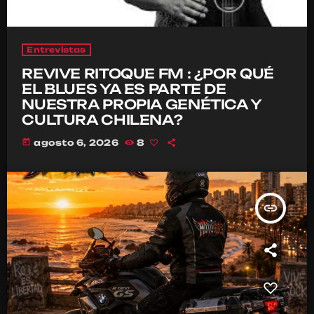
Entrevistas
REVIVE RITOQUE FM : ¿POR QUÉ
EL BLUES YA ES PARTE DE
NUESTRA PROPIA GENÉTICA Y
CULTURA CHILENA?
today
agosto 6, 2026
8
insert_link