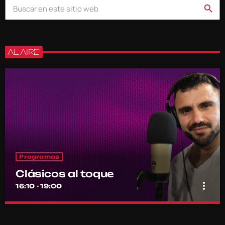
search
AL AIRE
Programas
Clásicos al toque
more_vert
16:10 - 19:00
Clásicos al toque
close