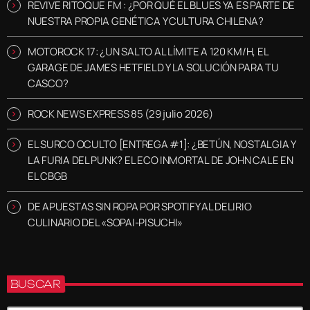
REVIVE RITOQUE FM : ¿POR QUÉ EL BLUES YA ES PARTE DE
NUESTRA PROPIA GENÉTICA Y CULTURA CHILENA?
MOTOROCK 17: ¿UN SALTO AL LÍMITE A 120 KM/H, EL
GARAGE DE JAMES HETFIELD Y LA SOLUCIÓN PARA TU
CASCO?
ROCK NEWS EXPRESS 85 (29 julio 2026)
EL SURCO OCULTO [ENTREGA #1]: ¿BETÚN, NOSTALGIA Y
LA FURIA DEL PUNK? EL ECO INMORTAL DE JOHN CALE EN
EL CBGB
DE APUESTAS SIN ROPA POR SPOTIFY AL DELIRIO
CULINARIO DEL «SOPAI-PISUCHI»
BUSCAR