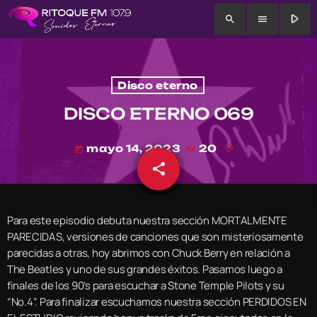
play_arrow
search
menu
Disco eterno
DISCO ETERNO 069
mayo 14, 2023
20
today
share
email
Para este episodio debuta nuestra sección MORTALMENTE
PARECIDAS, versiones de canciones que son misteriosamente
parecidas a otras, hoy abrimos con Chuck Berry en relación a
The Beatles y uno de sus grandes éxitos. Pasamos luego a
finales de los 90’s para escuchar a Stone Temple Pilots y su
“No.4”. Para finalizar escuchamos nuestra sección PERDIDOS EN