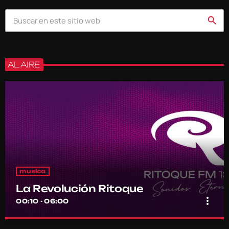
search
AL AIRE
musica
La Revolución Ritoque
more_vert
00:10 - 06:00