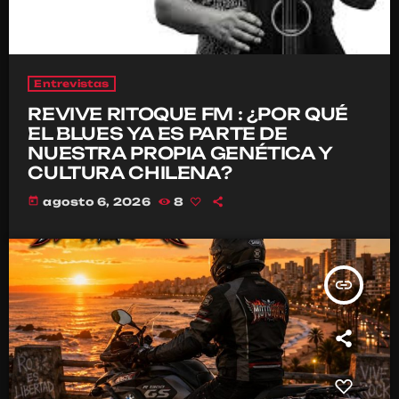
Entrevistas
REVIVE RITOQUE FM : ¿POR QUÉ
EL BLUES YA ES PARTE DE
NUESTRA PROPIA GENÉTICA Y
CULTURA CHILENA?
today
agosto 6, 2026
8
insert_link