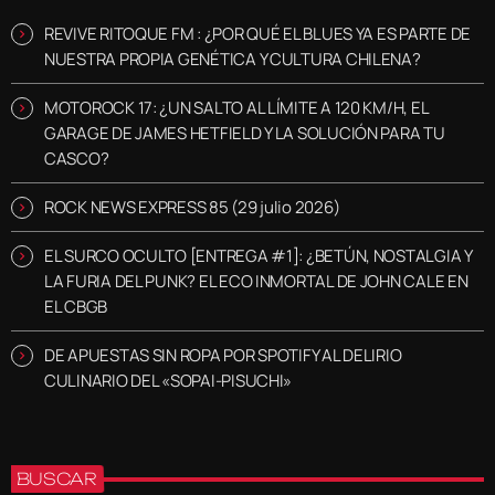
REVIVE RITOQUE FM : ¿POR QUÉ EL BLUES YA ES PARTE DE
NUESTRA PROPIA GENÉTICA Y CULTURA CHILENA?
MOTOROCK 17: ¿UN SALTO AL LÍMITE A 120 KM/H, EL
GARAGE DE JAMES HETFIELD Y LA SOLUCIÓN PARA TU
CASCO?
ROCK NEWS EXPRESS 85 (29 julio 2026)
EL SURCO OCULTO [ENTREGA #1]: ¿BETÚN, NOSTALGIA Y
LA FURIA DEL PUNK? EL ECO INMORTAL DE JOHN CALE EN
EL CBGB
DE APUESTAS SIN ROPA POR SPOTIFY AL DELIRIO
CULINARIO DEL «SOPAI-PISUCHI»
BUSCAR