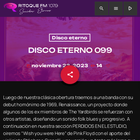
play_arrow
search
menu
Disco eterno
DISCO ETERNO 099
noviembre 23, 2023
14
today
share
email
Luego de nuestra clásica obertura traemos a una banda con su
debut homónimo de 1969, Renaissance, un proyecto donde
algunos de los ex miembros de The Yardbirds se refuerzan con
otros artistas, diseñando un sonido folk blues y progresivo. A
continuación en nuestra sección PERDIDOS EN EL ESTUDIO,
oiremos “Wish you were Here” de Pink Floyd con el aporte del