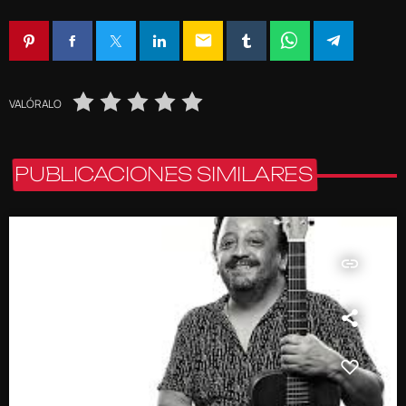
email
VALÓRALO
PUBLICACIONES SIMILARES
insert_link