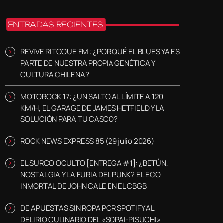
ENTRADAS RECIENTES
REVIVE RITOQUE FM : ¿POR QUÉ EL BLUES YA ES
PARTE DE NUESTRA PROPIA GENÉTICA Y
CULTURA CHILENA?
MOTOROCK 17: ¿UN SALTO AL LÍMITE A 120
KM/H, EL GARAGE DE JAMES HETFIELD Y LA
SOLUCIÓN PARA TU CASCO?
ROCK NEWS EXPRESS 85 (29 julio 2026)
EL SURCO OCULTO [ENTREGA #1]: ¿BETÚN,
NOSTALGIA Y LA FURIA DEL PUNK? EL ECO
INMORTAL DE JOHN CALE EN EL CBGB
DE APUESTAS SIN ROPA POR SPOTIFY AL
DELIRIO CULINARIO DEL «SOPAI-PISUCHI»