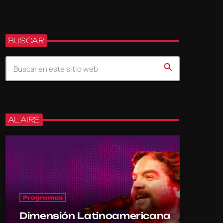
BUSCAR
search
AL AIRE
Programas
Dimensión Latinoamericana