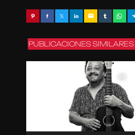
email
PUBLICACIONES SIMILARES
insert_link