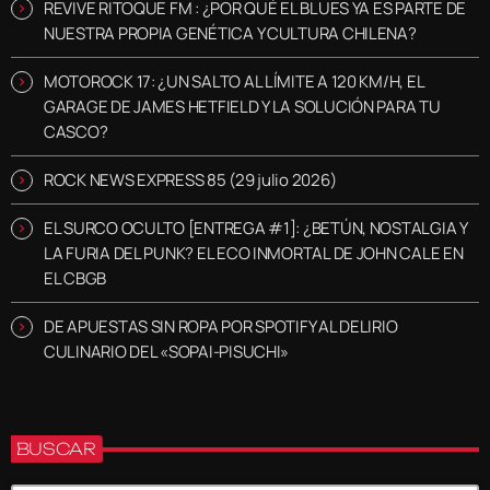
REVIVE RITOQUE FM : ¿POR QUÉ EL BLUES YA ES PARTE DE
NUESTRA PROPIA GENÉTICA Y CULTURA CHILENA?
MOTOROCK 17: ¿UN SALTO AL LÍMITE A 120 KM/H, EL
GARAGE DE JAMES HETFIELD Y LA SOLUCIÓN PARA TU
CASCO?
ROCK NEWS EXPRESS 85 (29 julio 2026)
EL SURCO OCULTO [ENTREGA #1]: ¿BETÚN, NOSTALGIA Y
LA FURIA DEL PUNK? EL ECO INMORTAL DE JOHN CALE EN
EL CBGB
DE APUESTAS SIN ROPA POR SPOTIFY AL DELIRIO
CULINARIO DEL «SOPAI-PISUCHI»
BUSCAR