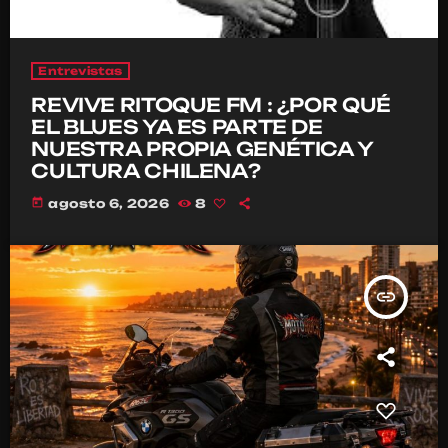
Entrevistas
REVIVE RITOQUE FM : ¿POR QUÉ
EL BLUES YA ES PARTE DE
NUESTRA PROPIA GENÉTICA Y
CULTURA CHILENA?
today
agosto 6, 2026
8
insert_link