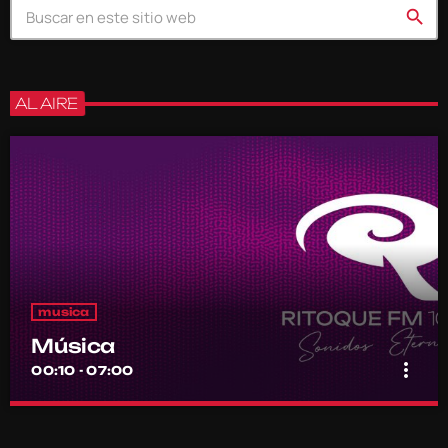
search
AL AIRE
musica
Música
more_vert
00:10 - 07:00
Música
close