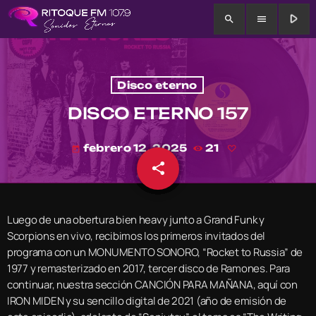
play_arrow
search
menu
Disco eterno
DISCO ETERNO 157
febrero 12, 2025
21
today
share
email
Luego de una obertura bien heavy junto a Grand Funk y
Scorpions en vivo, recibimos los primeros invitados del
programa con un MONUMENTO SONORO, “Rocket to Russia” de
1977 y remasterizado en 2017, tercer disco de Ramones. Para
continuar, nuestra sección CANCIÓN PARA MAÑANA, aquí con
IRON MIDEN y su sencillo digital de 2021 (año de emisión de