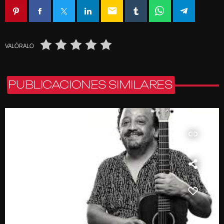
email
VALÓRALO
PUBLICACIONES SIMILARES
insert_link