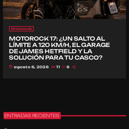
Motorock
MOTOROCK 17: ¿UN SALTO AL
LÍMITE A 120 KM/H, EL GARAGE
DE JAMES HETFIELD Y LA
SOLUCIÓN PARA TU CASCO?
today
agosto 6, 2026
11
6
ENTRADAS RECIENTES