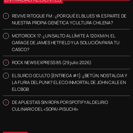
REVIVE RITOQUE FM : ¿POR QUÉ EL BLUES YA ES PARTE DE
NUESTRA PROPIA GENÉTICA Y CULTURA CHILENA?
MOTOROCK 17: ¿UN SALTO AL LÍMITE A 120 KM/H, EL
GARAGE DE JAMES HETFIELD Y LA SOLUCIÓN PARA TU
CASCO?
ROCK NEWS EXPRESS 85 (29 julio 2026)
EL SURCO OCULTO [ENTREGA #1]: ¿BETÚN, NOSTALGIA Y
LA FURIA DEL PUNK? EL ECO INMORTAL DE JOHN CALE EN
EL CBGB
DE APUESTAS SIN ROPA POR SPOTIFY AL DELIRIO
CULINARIO DEL «SOPAI-PISUCHI»