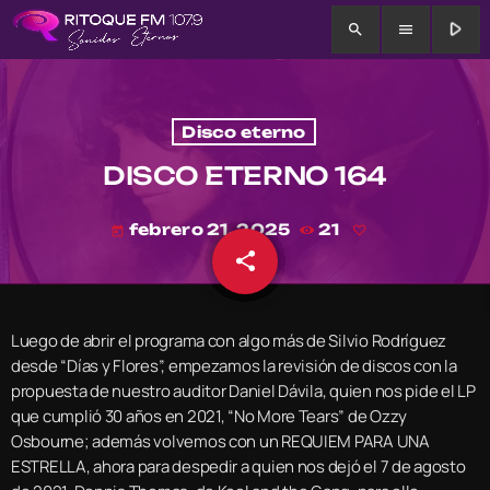
play_arrow
search
menu
Disco eterno
DISCO ETERNO 164
febrero 21, 2025
21
today
share
email
Luego de abrir el programa con algo más de Silvio Rodríguez
desde “Días y Flores”, empezamos la revisión de discos con la
propuesta de nuestro auditor Daniel Dávila, quien nos pide el LP
que cumplió 30 años en 2021, “No More Tears” de Ozzy
Osbourne; además volvemos con un REQUIEM PARA UNA
ESTRELLA, ahora para despedir a quien nos dejó el 7 de agosto