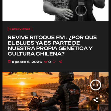
Entrevistas
REVIVE RITOQUE FM : ¿POR QUÉ
EL BLUES YA ES PARTE DE
NUESTRA PROPIA GENÉTICA Y
CULTURA CHILENA?
today
agosto 6, 2026
9
insert_link