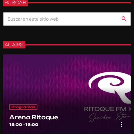
BUSCAR
search
AL AIRE
Programas
Arena Ritoque
more_vert
15:00 - 16:00