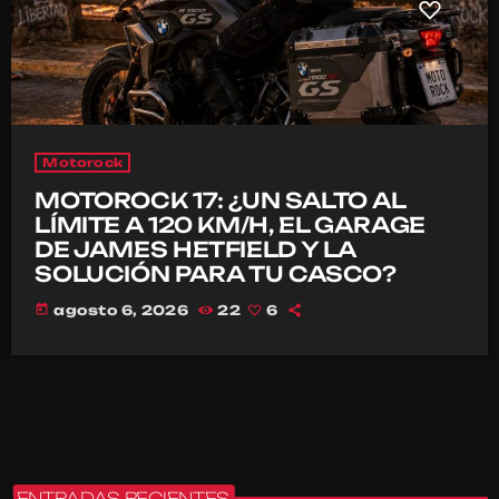
Motorock
MOTOROCK 17: ¿UN SALTO AL
LÍMITE A 120 KM/H, EL GARAGE
DE JAMES HETFIELD Y LA
SOLUCIÓN PARA TU CASCO?
today
agosto 6, 2026
22
6
ENTRADAS RECIENTES