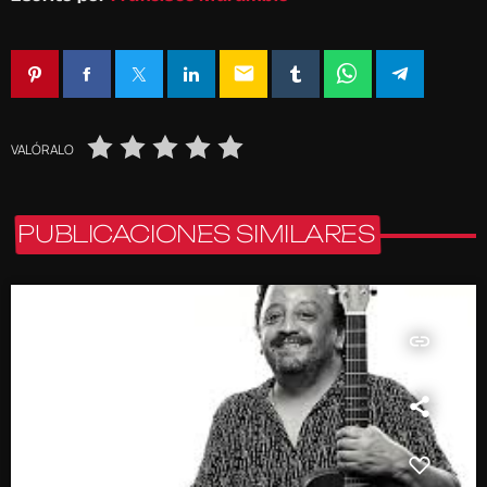
email
VALÓRALO
PUBLICACIONES SIMILARES
insert_link