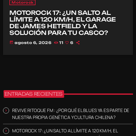
Motorock
MOTOROCK 17: ¿UN SALTO AL
LÍMITE A 120 KM/H, EL GARAGE
DE JAMES HETFIELD Y LA
SOLUCIÓN PARA TU CASCO?
today
agosto 6, 2026
11
6
ENTRADAS RECIENTES
REVIVE RITOQUE FM : ¿POR QUÉ EL BLUES YA ES PARTE DE
NUESTRA PROPIA GENÉTICA Y CULTURA CHILENA?
MOTOROCK 17: ¿UN SALTO AL LÍMITE A 120 KM/H, EL