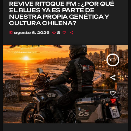
REVIVE RITOQUE FM : ¿POR QUÉ
EL BLUES YA ES PARTE DE
NUESTRA PROPIA GENÉTICA Y
CULTURA CHILENA?
today
agosto 6, 2026
8
insert_link