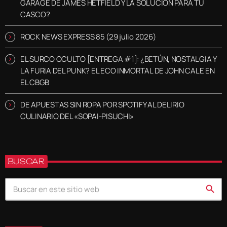
GARAGE DE JAMES HETFIELD Y LA SOLUCIÓN PARA TU
CASCO?
ROCK NEWS EXPRESS 85 (29 julio 2026)
EL SURCO OCULTO [ENTREGA #1]: ¿BETÚN, NOSTALGIA Y
LA FURIA DEL PUNK? EL ECO INMORTAL DE JOHN CALE EN
EL CBGB
DE APUESTAS SIN ROPA POR SPOTIFY AL DELIRIO
CULINARIO DEL «SOPAI-PISUCHI»
BUSCAR
search