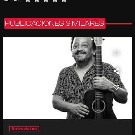
PUBLICACIONES SIMILARES
insert_link
Entrevistas