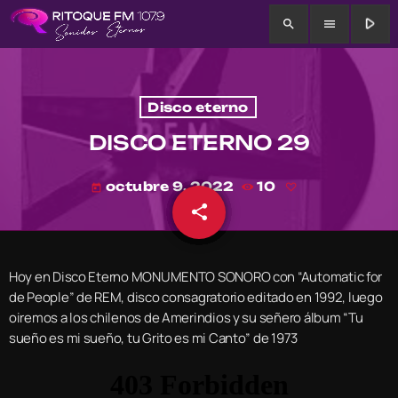
play_arrow
search
menu
Disco eterno
DISCO ETERNO 29
octubre 9, 2022
10
today
share
email
Hoy en Disco Eterno MONUMENTO SONORO con “Automatic for
de People” de REM, disco consagratorio editado en 1992, luego
oiremos a los chilenos de Amerindios y su señero álbum “Tu
sueño es mi sueño, tu Grito es mi Canto” de 1973