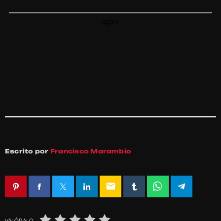
Escrito por
Francisco Marambio
email
VALÓRALO