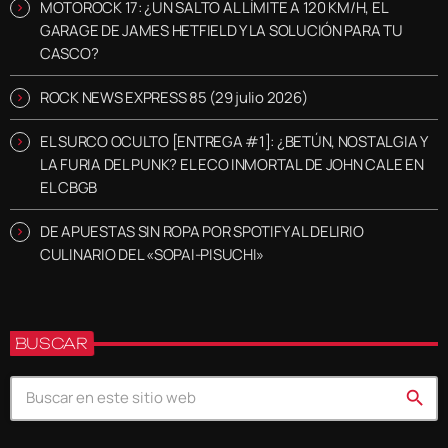
MOTOROCK 17: ¿UN SALTO AL LÍMITE A 120 KM/H, EL
GARAGE DE JAMES HETFIELD Y LA SOLUCIÓN PARA TU
CASCO?
ROCK NEWS EXPRESS 85 (29 julio 2026)
EL SURCO OCULTO [ENTREGA #1]: ¿BETÚN, NOSTALGIA Y
LA FURIA DEL PUNK? EL ECO INMORTAL DE JOHN CALE EN
EL CBGB
DE APUESTAS SIN ROPA POR SPOTIFY AL DELIRIO
CULINARIO DEL «SOPAI-PISUCHI»
BUSCAR
search