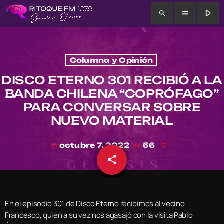
play_arrow
search
menu
Columna y Opinión
DISCO ETERNO 301 RECIBIÓ A LA
BANDA CHILENA “COPRÓFAGO”
PARA CONVERSAR SOBRE
NUEVO MATERIAL
octubre 7, 2022
56
today
share
email
En el episodio 301 de Disco Eterno recibimos al vecino
Francesco, quien a su vez nos agasajó con la visita Pablo