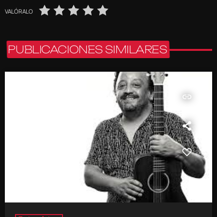
VALÓRALO
PUBLICACIONES SIMILARES
insert_link