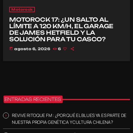
Motorock
MOTOROCK 17: ¿UN SALTO AL
LÍMITE A 120 KM/H, EL GARAGE
DE JAMES HETFIELD Y LA
SOLUCIÓN PARA TU CASCO?
today
agosto 6, 2026
6
ENTRADAS RECIENTES
REVIVE RITOQUE FM : ¿POR QUÉ EL BLUES YA ES PARTE DE
NUESTRA PROPIA GENÉTICA Y CULTURA CHILENA?