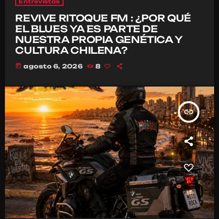
Entrevistas
REVIVE RITOQUE FM : ¿POR QUÉ
EL BLUES YA ES PARTE DE
NUESTRA PROPIA GENÉTICA Y
CULTURA CHILENA?
today
agosto 6, 2026
8
insert_link