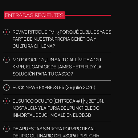
ENTRADAS RECIENTES
REVIVE RITOQUE FM : ¿POR QUÉ EL BLUES YA ES
PARTE DE NUESTRA PROPIA GENÉTICA Y
CULTURA CHILENA?
MOTOROCK 17: ¿UN SALTO AL LÍMITE A 120
KM/H, EL GARAGE DE JAMES HETFIELD Y LA
SOLUCIÓN PARA TU CASCO?
ROCK NEWS EXPRESS 85 (29 julio 2026)
EL SURCO OCULTO [ENTREGA #1]: ¿BETÚN,
NOSTALGIA Y LA FURIA DEL PUNK? EL ECO
INMORTAL DE JOHN CALE EN EL CBGB
DE APUESTAS SIN ROPA POR SPOTIFY AL
DELIRIO CULINARIO DEL «SOPAI-PISUCHI»