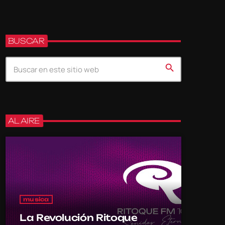
BUSCAR
search
AL AIRE
musica
La Revolución Ritoque