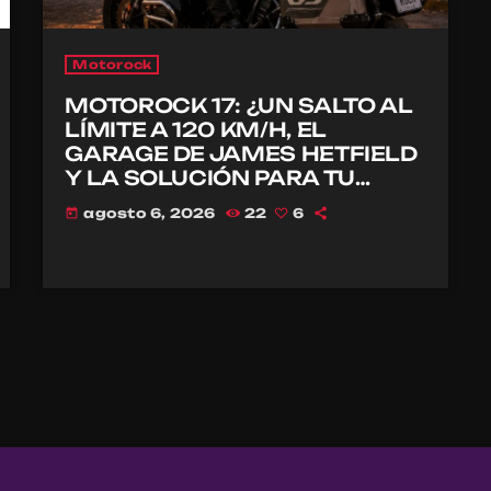
Motorock
MOTOROCK 17: ¿UN SALTO AL
LÍMITE A 120 KM/H, EL
GARAGE DE JAMES HETFIELD
Y LA SOLUCIÓN PARA TU
CASCO?
agosto 6, 2026
22
6
today