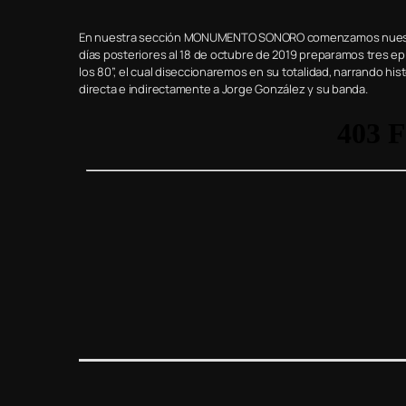
En nuestra sección MONUMENTO SONORO comenzamos nuestro p
días posteriores al 18 de octubre de 2019 preparamos tres epi
los 80”, el cual diseccionaremos en su totalidad, narrando hi
directa e indirectamente a Jorge González y su banda.