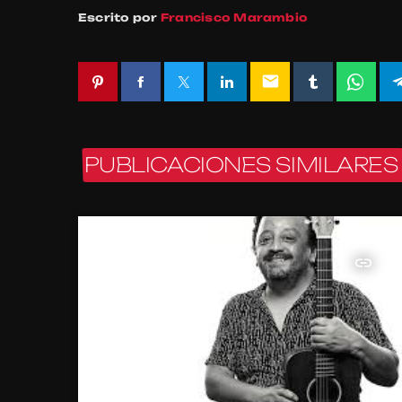
Escrito por
Francisco Marambio
email
PUBLICACIONES SIMILARES
insert_link