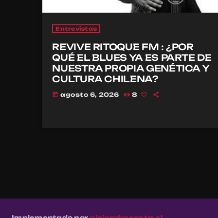
Entrevistas
REVIVE RITOQUE FM : ¿POR
QUÉ EL BLUES YA ES PARTE DE
NUESTRA PROPIA GENÉTICA Y
CULTURA CHILENA?
agosto 6, 2026
8
today
Implementado por
alejandrocosta.cl