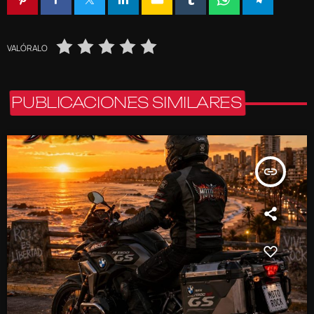
VALÓRALO
PUBLICACIONES SIMILARES
insert_link