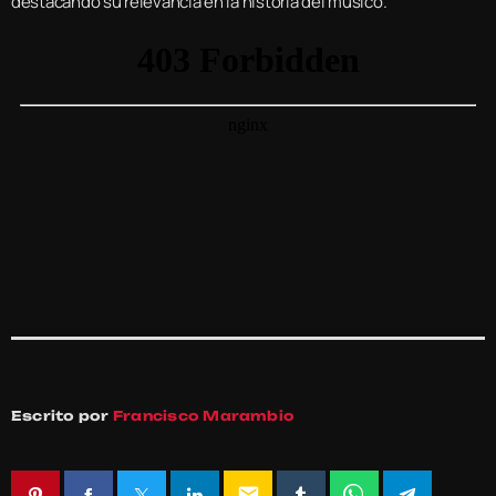
destacando su relevancia en la historia del músico.
Escrito por
Francisco Marambio
email