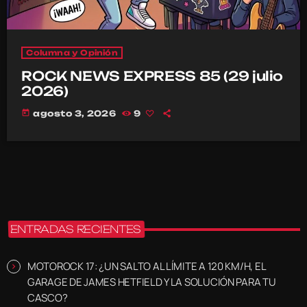
Columna y Opinión
ROCK NEWS EXPRESS 85 (29 julio
2026)
today
agosto 3, 2026
9
ENTRADAS RECIENTES
MOTOROCK 17: ¿UN SALTO AL LÍMITE A 120 KM/H, EL
GARAGE DE JAMES HETFIELD Y LA SOLUCIÓN PARA TU
CASCO?