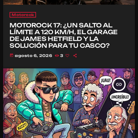
Motorock
MOTOROCK 17: ¿UN SALTO AL
LÍMITE A 120 KM/H, EL GARAGE
DE JAMES HETFIELD Y LA
SOLUCIÓN PARA TU CASCO?
today
agosto 6, 2026
3
insert_link