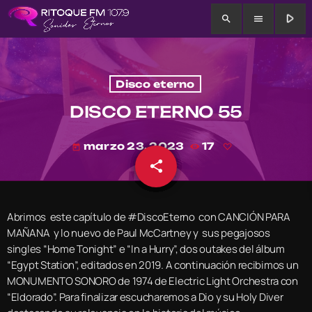
play_arrow
search
menu
Disco eterno
DISCO ETERNO 55
marzo 23, 2023
17
today
share
email
Abrimos este capítulo de #DiscoEterno con CANCIÓN PARA
MAÑANA y lo nuevo de Paul McCartney y sus pegajosos
singles “Home Tonight” e “In a Hurry”, dos outakes del álbum
“Egypt Station”, editados en 2019. A continuación recibimos un
MONUMENTO SONORO de 1974 de Electric Light Orchestra con
“Eldorado”. Para finalizar escucharemos a Dio y su Holy Diver