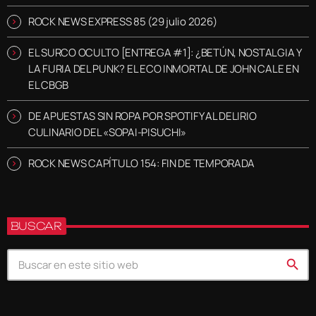
ROCK NEWS EXPRESS 85 (29 julio 2026)
EL SURCO OCULTO [ENTREGA #1]: ¿BETÚN, NOSTALGIA Y
LA FURIA DEL PUNK? EL ECO INMORTAL DE JOHN CALE EN
EL CBGB
DE APUESTAS SIN ROPA POR SPOTIFY AL DELIRIO
CULINARIO DEL «SOPAI-PISUCHI»
ROCK NEWS CAPÍTULO 154: FIN DE TEMPORADA
BUSCAR
search