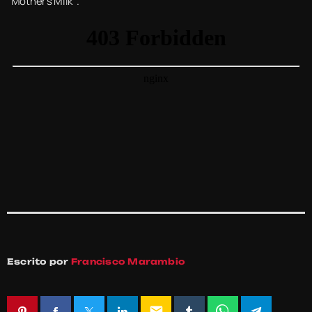
“Mother’s Milk’”.
Escrito por
Francisco Marambio
email