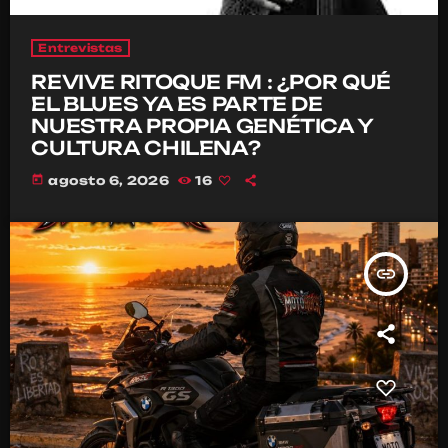
Entrevistas
REVIVE RITOQUE FM : ¿POR QUÉ
EL BLUES YA ES PARTE DE
NUESTRA PROPIA GENÉTICA Y
CULTURA CHILENA?
today
agosto 6, 2026
16
insert_link