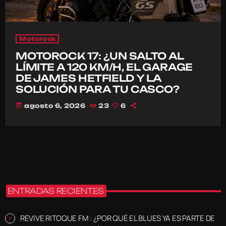
Motorock
MOTOROCK 17: ¿UN SALTO AL
LÍMITE A 120 KM/H, EL GARAGE
DE JAMES HETFIELD Y LA
SOLUCIÓN PARA TU CASCO?
today
agosto 6, 2026
23
6
ENTRADAS RECIENTES
REVIVE RITOQUE FM : ¿POR QUÉ EL BLUES YA ES PARTE DE