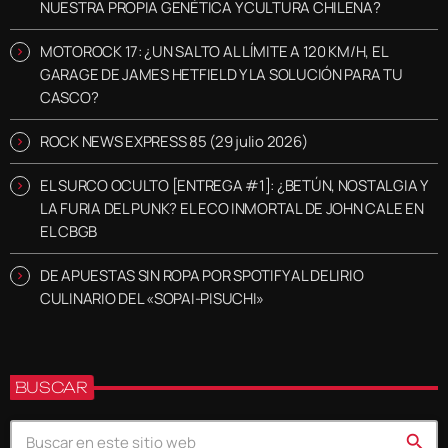
NUESTRA PROPIA GENÉTICA Y CULTURA CHILENA?
MOTOROCK 17: ¿UN SALTO AL LÍMITE A 120 KM/H, EL
GARAGE DE JAMES HETFIELD Y LA SOLUCIÓN PARA TU
CASCO?
ROCK NEWS EXPRESS 85 (29 julio 2026)
EL SURCO OCULTO [ENTREGA #1]: ¿BETÚN, NOSTALGIA Y
LA FURIA DEL PUNK? EL ECO INMORTAL DE JOHN CALE EN
EL CBGB
DE APUESTAS SIN ROPA POR SPOTIFY AL DELIRIO
CULINARIO DEL «SOPAI-PISUCHI»
BUSCAR
search