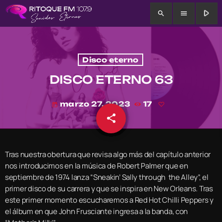
play_arrow
search
menu
Disco eterno
DISCO ETERNO 63
marzo 27, 2023
17
today
share
email
Tras nuestra obertura que revisa algo más del capítulo anterior
nos introducimos en la música de Robert Palmer que en
septiembre de 1974 lanza “Sneakin’ Sally through the Alley”, el
primer disco de su carrera y que se inspira en New Orleans. Tras
este primer momento escucharemos a Red Hot Chilli Peppers y
el álbum en que John Frusciante ingresa a la banda, con