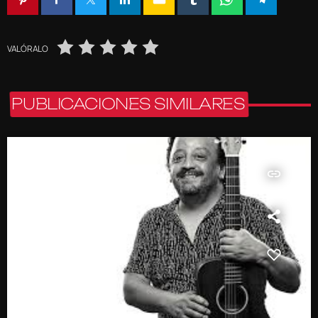
VALÓRALO
PUBLICACIONES SIMILARES
insert_link