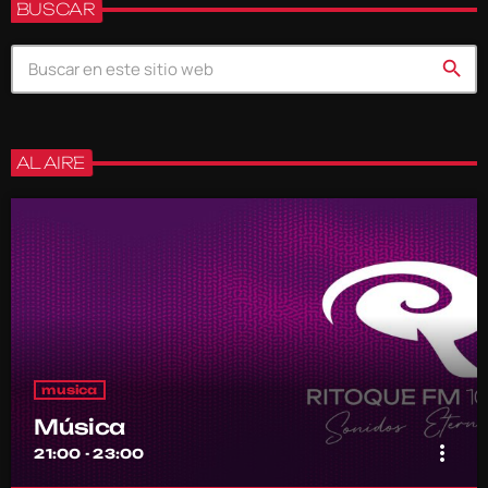
BUSCAR
search
AL AIRE
musica
Música
more_vert
21:00 - 23:00