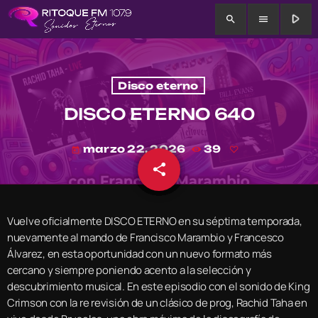
play_arrow
search
menu
Disco eterno
DISCO ETERNO 640
marzo 22, 2026
39
today
share
email
Vuelve oficialmente DISCO ETERNO en su séptima temporada,
nuevamente al mando de Francisco Marambio y Francesco
Álvarez, en esta oportunidad con un nuevo formato más
cercano y siempre poniendo acento a la selección y
descubrimiento musical. En este episodio con el sonido de King
Crimson con la re revisión de un clásico de prog, Rachid Taha en