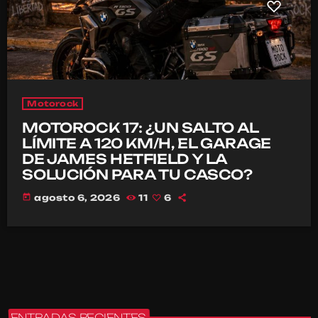
Motorock
MOTOROCK 17: ¿UN SALTO AL
LÍMITE A 120 KM/H, EL GARAGE
DE JAMES HETFIELD Y LA
SOLUCIÓN PARA TU CASCO?
today
agosto 6, 2026
11
6
ENTRADAS RECIENTES