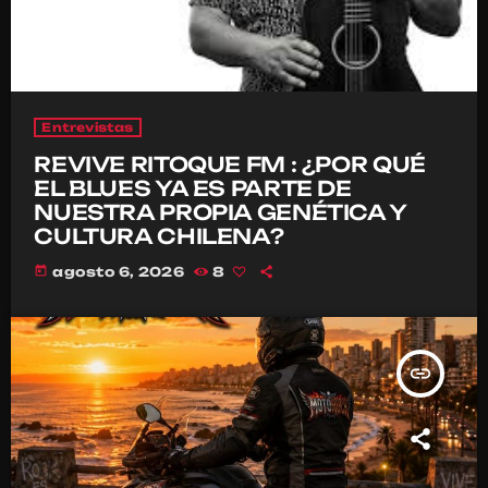
Entrevistas
REVIVE RITOQUE FM : ¿POR QUÉ
EL BLUES YA ES PARTE DE
NUESTRA PROPIA GENÉTICA Y
CULTURA CHILENA?
today
agosto 6, 2026
8
insert_link