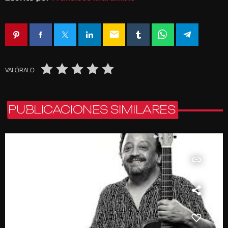
email
VALÓRALO
PUBLICACIONES SIMILARES
insert_link