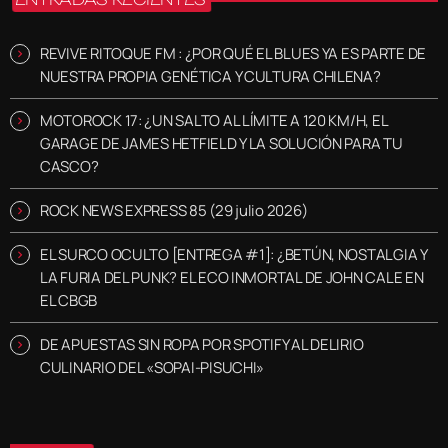
REVIVE RITOQUE FM : ¿POR QUÉ EL BLUES YA ES PARTE DE
NUESTRA PROPIA GENÉTICA Y CULTURA CHILENA?
MOTOROCK 17: ¿UN SALTO AL LÍMITE A 120 KM/H, EL
GARAGE DE JAMES HETFIELD Y LA SOLUCIÓN PARA TU
CASCO?
ROCK NEWS EXPRESS 85 (29 julio 2026)
EL SURCO OCULTO [ENTREGA #1]: ¿BETÚN, NOSTALGIA Y
LA FURIA DEL PUNK? EL ECO INMORTAL DE JOHN CALE EN
EL CBGB
DE APUESTAS SIN ROPA POR SPOTIFY AL DELIRIO
CULINARIO DEL «SOPAI-PISUCHI»