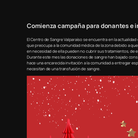
Comienza campaña para donantes e inv
El Centro de Sangre Valparaíso se encuentra en la actualidad
que preocupa a la comunidad médica de la zona debido a que
en necesidad de ella pueden no cubrir sus tratamientos, de 
Durante este mes las donaciones de sangre han bajado consi
hace una encarecida invitación a la comunidad a entregar es
necesitan de una transfusión de sangre.