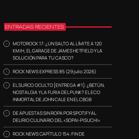
ENTRADAS RECIENTES
MOTOROCK 17: ¿UN SALTO AL LÍMITE A 120
KM/H, EL GARAGE DE JAMES HETFIELD Y LA
SOLUCIÓN PARA TU CASCO?
ROCK NEWS EXPRESS 85 (29 julio 2026)
EL SURCO OCULTO [ENTREGA #1]: ¿BETÚN,
NOSTALGIA Y LA FURIA DEL PUNK? EL ECO
INMORTAL DE JOHN CALE EN EL CBGB
DE APUESTAS SIN ROPA POR SPOTIFY AL
DELIRIO CULINARIO DEL «SOPAI-PISUCHI»
ROCK NEWS CAPÍTULO 154: FIN DE