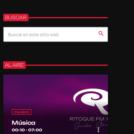
BUSCAR
search
AL AIRE
musica
Música
more_vert
00:10 - 07:00