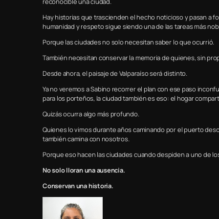
reconocible una ciudad.
Hay historias que trascienden el hecho noticioso y pasan a f
humanidad y respeto sigue siendo una de las tareas más nobl
Porque las ciudades no solo necesitan saber lo que ocurrió.
También necesitan conservar la memoria de quienes, sin prop
Desde ahora, el paisaje de Valparaíso será distinto.
Ya no veremos a Sabino recorrer el plan con ese paso inconfun
para los porteños, la ciudad también es eso: el hogar comparti
Quizás ocurra algo más profundo.
Quienes lo vimos durante años caminando por el puerto des
también camina con nosotros.
Porque eso hacen las ciudades cuando despiden a uno de lo
No solo lloran una ausencia.
Conservan una historia.