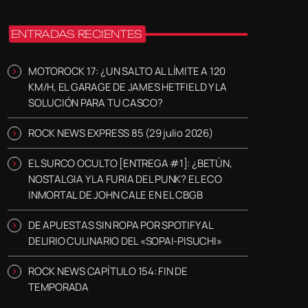
ENTRADAS RECIENTES
MOTOROCK 17: ¿UN SALTO AL LÍMITE A 120
KM/H, EL GARAGE DE JAMES HETFIELD Y LA
SOLUCIÓN PARA TU CASCO?
ROCK NEWS EXPRESS 85 (29 julio 2026)
EL SURCO OCULTO [ENTREGA #1]: ¿BETÚN,
NOSTALGIA Y LA FURIA DEL PUNK? EL ECO
INMORTAL DE JOHN CALE EN EL CBGB
DE APUESTAS SIN ROPA POR SPOTIFY AL
DELIRIO CULINARIO DEL «SOPAI-PISUCHI»
ROCK NEWS CAPÍTULO 154: FIN DE
TEMPORADA