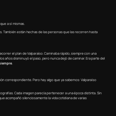
que a sí mismas.
les. También están hechas de las personas que las recorren hasta
recorrer el plan de Valparaíso. Caminaba rápido, siempre con una
os años disminuyó el paso, pero nunca dejó de caminar. Era parte del
siempre
.
ción correspondiente. Pero hay algo que ya sabemos: Valparaíso
ografías. Cada imagen parecía pertenecer a una época distinta. Sin
que acompañó silenciosamente la vida cotidiana de varias