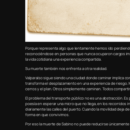
Porque representa algo que lentamente hemos ido perdiendo:
reconociéndose en personas que nunca ocuparon cargos impo
la vida cotidiana una experiencia compartida.
Su muerte también nos enfrenta a otra realidad.
Valparaíso sigue siendo una ciudad donde caminar implica co
transforma el desplazamiento en una experiencia de riesgo. 
cerros y el plan. Otros simplemente caminan. Todos comparti
El problema del transporte público no es una abstracción. Es 
poesía en esperar una micro que no llega, en los recorridos 
diariamente las calles del puerto. Cuando la movilidad deja de 
forma en que convivimos.
Por eso la muerte de Sabino no puede reducirse únicamente 