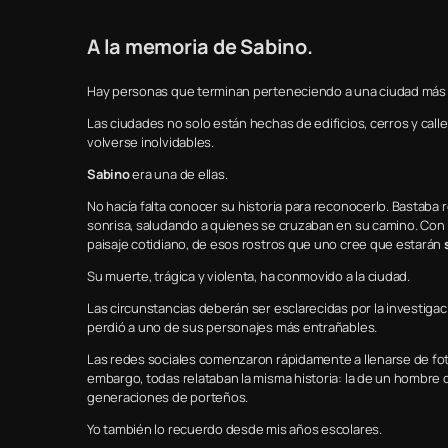
A la memoria de Sabino.
Hay personas que terminan perteneciendo a una ciudad más 
Las ciudades no solo están hechas de edificios, cerros y cal
volverse inolvidables.
Sabino
era una de ellas.
No hacía falta conocer su historia para reconocerlo. Bastaba 
sonrisa, saludando a quienes se cruzaban en su camino. Con l
paisaje cotidiano, de esos rostros que uno cree que estarán
Su muerte, trágica y violenta, ha conmovido a la ciudad.
Las circunstancias deberán ser esclarecidas por la investiga
perdió a uno de sus personajes más entrañables.
Las redes sociales comenzaron rápidamente a llenarse de fot
embargo, todas relataban la misma historia: la de un hombre 
generaciones de porteños.
Yo también lo recuerdo desde mis años escolares.