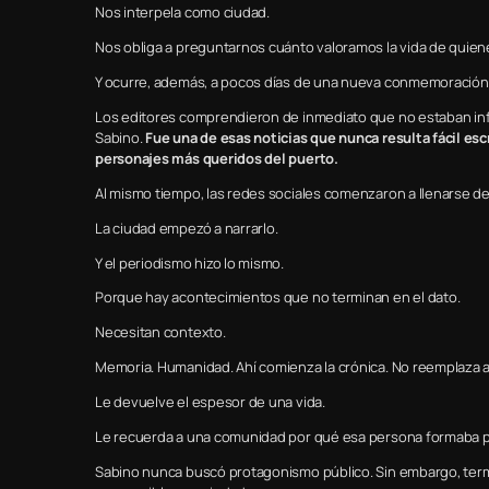
Nos interpela como ciudad.
Nos obliga a preguntarnos cuánto valoramos la vida de quiene
Y ocurre, además, a pocos días de una nueva conmemoración d
Los editores comprendieron de inmediato que no estaban inf
Sabino.
Fue una de esas noticias que nunca resulta fácil esc
personajes más queridos del puerto.
Al mismo tiempo, las redes sociales comenzaron a llenarse de
La ciudad empezó a narrarlo.
Y el periodismo hizo lo mismo.
Porque hay acontecimientos que no terminan en el dato.
Necesitan contexto.
Memoria. Humanidad. Ahí comienza la crónica. No reemplaza a l
Le devuelve el espesor de una vida.
Le recuerda a una comunidad por qué esa persona formaba par
Sabino nunca buscó protagonismo público. Sin embargo, ter