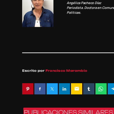
Angélica Pacheco Díaz
Periodista. Doctora en Comuni
Políticas.
Escrito por
Francisco Marambio
email
PUBLICACIONES SIMILARES