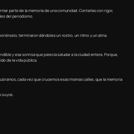
ormar parte de la memoria de una comunidad. Contarlas con rigor,
es del periodismo.
onérselo, terminaron dándoles un rostro, un ritmo y un alma.
dible y esa sonrisa que parecía saludar a la ciudad entera. Porque,
do de la vida pública.
cubramos, cada vez que crucemos esas mismas calles, que la memoria
s suyos.