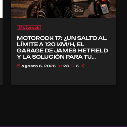
Motorock
MOTOROCK 17: ¿UN SALTO AL
LÍMITE A 120 KM/H, EL
GARAGE DE JAMES HETFIELD
Y LA SOLUCIÓN PARA TU
CASCO?
agosto 6, 2026
23
6
today