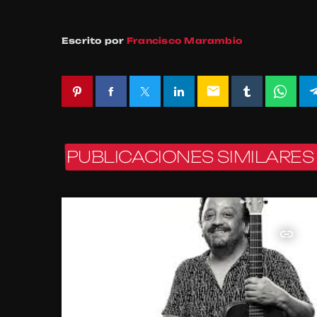
Escrito por
Francisco Marambio
email
PUBLICACIONES SIMILARES
insert_link