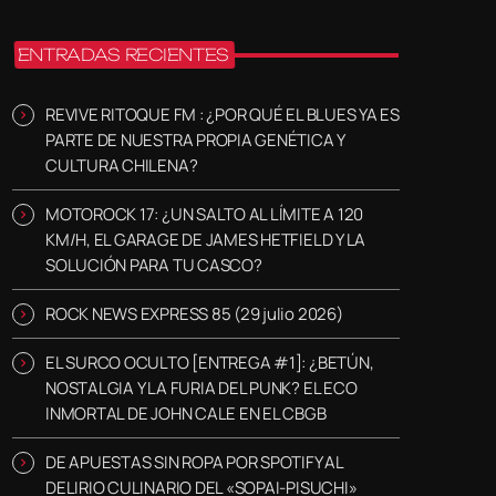
ENTRADAS RECIENTES
REVIVE RITOQUE FM : ¿POR QUÉ EL BLUES YA ES
PARTE DE NUESTRA PROPIA GENÉTICA Y
CULTURA CHILENA?
MOTOROCK 17: ¿UN SALTO AL LÍMITE A 120
KM/H, EL GARAGE DE JAMES HETFIELD Y LA
SOLUCIÓN PARA TU CASCO?
ROCK NEWS EXPRESS 85 (29 julio 2026)
EL SURCO OCULTO [ENTREGA #1]: ¿BETÚN,
NOSTALGIA Y LA FURIA DEL PUNK? EL ECO
INMORTAL DE JOHN CALE EN EL CBGB
DE APUESTAS SIN ROPA POR SPOTIFY AL
DELIRIO CULINARIO DEL «SOPAI-PISUCHI»