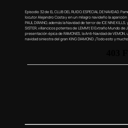
Episodio 32 de EL CLUB DEL RUIDO. ESPECIAL DE NAVIDAD. Pame y 
locutor Alejandro Costa y en un milagro navideño la aparición
PAUL DI’ANNO, además la Navidad de terror de ICE NINE KILLS
SISTER, villancicos potentes de LEMMY, El Extraño Mundo de J
presentación épica de RAMONES, la Anti-Navidad de VEMON, una
navidad siniestra del gran KING DIAMOND. ¡Todo esto y much