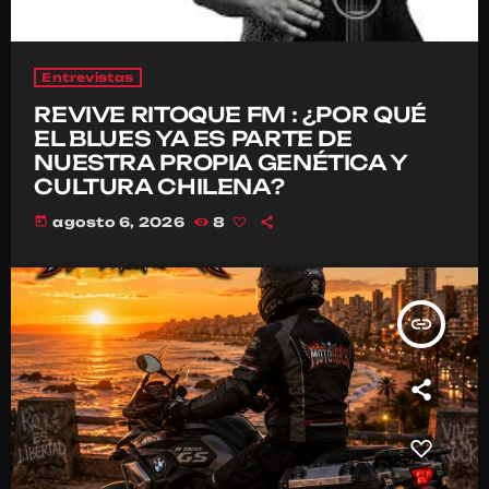
Entrevistas
REVIVE RITOQUE FM : ¿POR QUÉ
EL BLUES YA ES PARTE DE
NUESTRA PROPIA GENÉTICA Y
CULTURA CHILENA?
today
agosto 6, 2026
8
insert_link