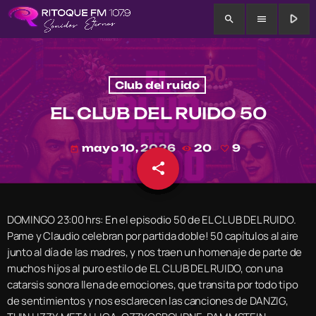
play_arrow
search
menu
Club del ruido
EL CLUB DEL RUIDO 50
mayo 10, 2026
20
9
today
share
email
9
DOMINGO 23:00 hrs: En el episodio 50 de EL CLUB DEL RUIDO.
Pame y Claudio celebran por partida doble! 50 capítulos al aire
junto al día de las madres, y nos traen un homenaje de parte de
muchos hijos al puro estilo de EL CLUB DEL RUIDO, con una
catarsis sonora llena de emociones, que transita por todo tipo
de sentimientos y nos esclarecen las canciones de DANZIG,