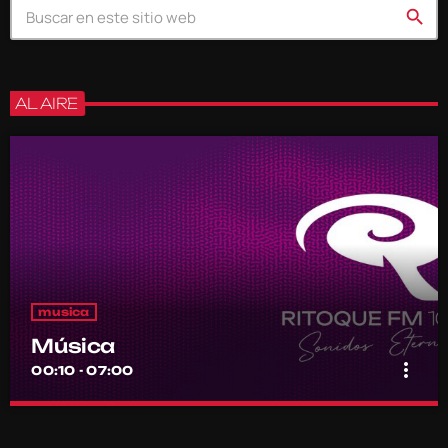
search
AL AIRE
musica
Música
more_vert
00:10 - 07:00
Música
close