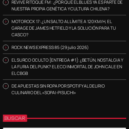
REVIVE RITOQUE FM : ¿POR QUÉ EL BLUES YA ES PARTE DE
NUESTRA PROPIA GENÉTICA Y CULTURA CHILENA?
MOTOROCK 17: ¿UN SALTO AL LÍMITE A 120 KM/H, EL
GARAGE DE JAMES HETFIELD Y LA SOLUCIÓN PARA TU
CASCO?
ROCK NEWS EXPRESS 85 (29 julio 2026)
EL SURCO OCULTO [ENTREGA #1]: ¿BETÚN, NOSTALGIA Y
LA FURIA DEL PUNK? EL ECO INMORTAL DE JOHN CALE EN
EL CBGB
DE APUESTAS SIN ROPA POR SPOTIFY AL DELIRIO
CULINARIO DEL «SOPAI-PISUCHI»
BUSCAR