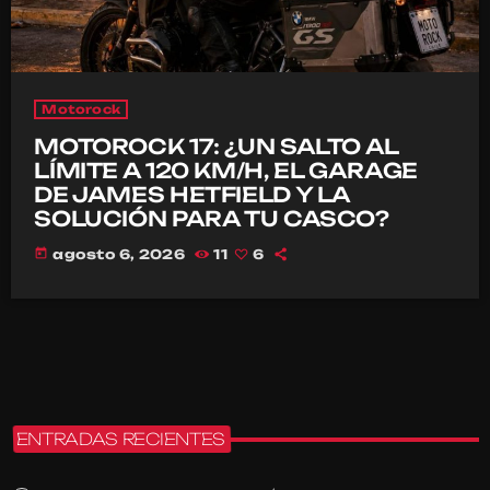
Motorock
MOTOROCK 17: ¿UN SALTO AL
LÍMITE A 120 KM/H, EL GARAGE
DE JAMES HETFIELD Y LA
SOLUCIÓN PARA TU CASCO?
today
agosto 6, 2026
11
6
ENTRADAS RECIENTES