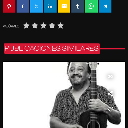
email
VALÓRALO
PUBLICACIONES SIMILARES
insert_link